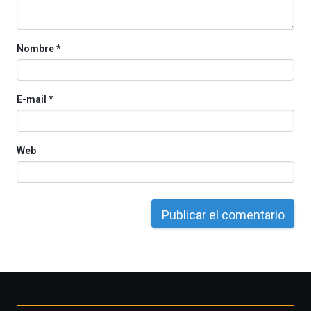
Cátedra…
Nombre
*
E-mail
*
Web
Otros