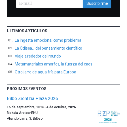
Suscribirme
ÚLTIMOS ARTÍCULOS
La ingesta emocional como problema
La Odisea… del pensamiento científico
Viaje alrededor del mundo
Metamateriales amorfos, la fuerza del caos
Otro jarro de agua fría para Europa
PRÓXIMOS EVENTOS
Bilbo Zientzia Plaza 2026
Un
16 de septiembre, 2026
–
4 de octubre, 2026
año
Bizkaia Aretoa-EHU
más,
Abandoibarra, 3
,
Bilbao
Bilbao