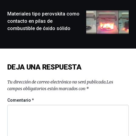
ciudad
de
monólogos,
Materiales tipo perovskita como
exposiciones,
contacto en pilas de
conferencias,
combustible de óxido sólido
docufórums
y
espectáculos
de
ciencia
del
DEJA UNA RESPUESTA
16
de
septiembre
Tu dirección de correo electrónico no será publicada.
Los
al
campos obligatorios están marcados con
*
4
de
Comentario
*
octubre.
La
iniciativa,
organizada
por
la