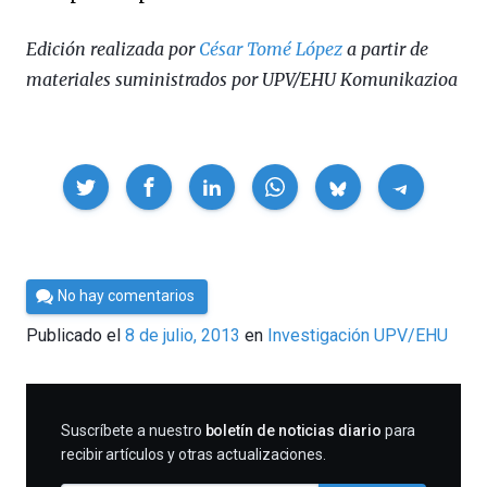
Edición realizada por
César Tomé López
a partir de
materiales suministrados por UPV/EHU Komunikazioa
Compartir
Por
No hay comentarios
Cultura
Publicado el
8 de julio, 2013
en
Investigación UPV/EHU
Cientifica
SUSCRIBIRME
Suscríbete a nuestro
boletín de noticias diario
para
recibir artículos y otras actualizaciones.