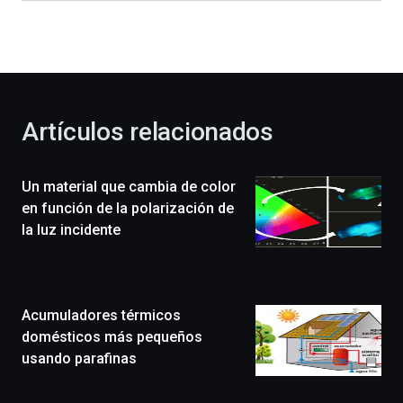
dará
la
bienvenida
al
otoño
con
la
Artículos relacionados
celebración
de
la
Un material que cambia de color
novena
edición
en función de la polarización de
de
la luz incidente
Bilbo
Zientzia
Plaza
(BZP),
Acumuladores térmicos
un
festival
domésticos más pequeños
que
usando parafinas
llenará
la