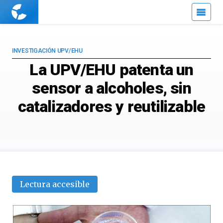
Cuaderno
de
Cultura
Científica
INVESTIGACIÓN UPV/EHU
La UPV/EHU patenta un
sensor a alcoholes, sin
catalizadores y reutilizable
Lectura accesible