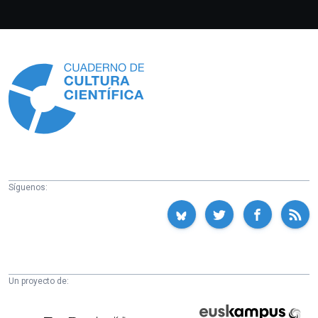
Información
Síguenos:
Un proyecto de:
Cátedra
Euskampus
de
Fundazioa