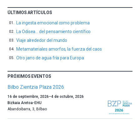
ÚLTIMOS ARTÍCULOS
La ingesta emocional como problema
La Odisea… del pensamiento científico
Viaje alrededor del mundo
Metamateriales amorfos, la fuerza del caos
Otro jarro de agua fría para Europa
PRÓXIMOS EVENTOS
Bilbo Zientzia Plaza 2026
Un
16 de septiembre, 2026
–
4 de octubre, 2026
año
Bizkaia Aretoa-EHU
más,
Abandoibarra, 3
,
Bilbao
Bilbao
dará
la
bienvenida