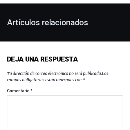
al
otoño
con
la
Artículos relacionados
celebración
de
la
novena
edición
de
DEJA UNA RESPUESTA
Bilbo
Zientzia
Plaza
Tu dirección de correo electrónico no será publicada.
Los
(BZP),
campos obligatorios están marcados con
*
un
festival
Comentario
*
que
llenará
la
ciudad
de
monólogos,
exposiciones,