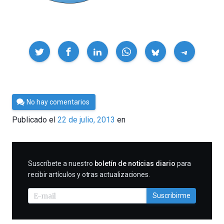
Compartir
Por
No hay comentarios
Cultura
Publicado el
22 de julio, 2013
en
Cientifica
SUSCRIBIRME
Suscríbete a nuestro
boletín de noticias diario
para
recibir artículos y otras actualizaciones.
Suscribirme