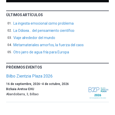
ÚLTIMOS ARTÍCULOS
La ingesta emocional como problema
La Odisea… del pensamiento científico
Viaje alrededor del mundo
Metamateriales amorfos, la fuerza del caos
Otro jarro de agua fría para Europa
PRÓXIMOS EVENTOS
Bilbo Zientzia Plaza 2026
Un
16 de septiembre, 2026
–
4 de octubre, 2026
año
Bizkaia Aretoa-EHU
más,
Abandoibarra, 3
,
Bilbao
Bilbao
dará
la
bienvenida