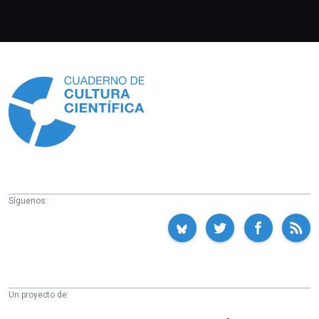
Información
Síguenos:
Un proyecto de:
Cátedra
Euskampus