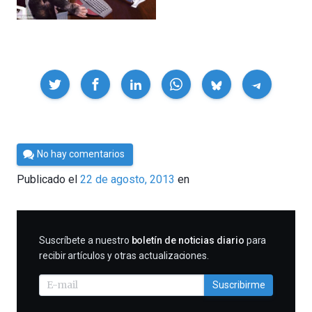
Compartir
Por
No hay comentarios
Cultura
Publicado el
22 de agosto, 2013
en
Cientifica
SUSCRIBIRME
Suscríbete a nuestro
boletín de noticias diario
para
recibir artículos y otras actualizaciones.
Suscribirme