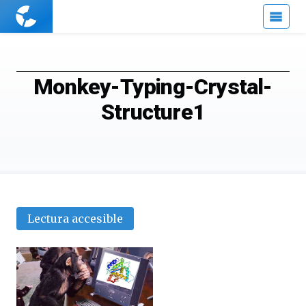
Cuaderno
de
Cultura
Científica
Monkey-Typing-Crystal-
Structure1
Lectura accesible