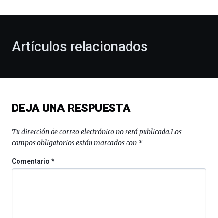
al
otoño
con
la
Artículos relacionados
celebración
de
la
novena
edición
de
DEJA UNA RESPUESTA
Bilbo
Zientzia
Plaza
Tu dirección de correo electrónico no será publicada.
Los
(BZP),
campos obligatorios están marcados con
*
un
festival
Comentario
*
que
llenará
la
ciudad
de
monólogos,