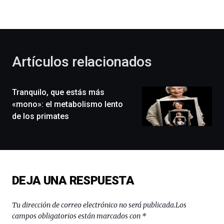
la
bienvenida
al
otoño
con
la
Artículos relacionados
celebración
de
la
Tranquilo, que estás más
novena
edición
«mono»: el metabolismo lento
de
de los primates
Bilbo
Zientzia
Plaza
(BZP),
un
festival
DEJA UNA RESPUESTA
que
llenará
la
Tu dirección de correo electrónico no será publicada.
Los
ciudad
campos obligatorios están marcados con
*
de