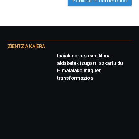
Otros
proyectos
ZIENTZIA KAIERA
Ibaiak noraezean: klima-
aldaketak izugarri azkartu du
Himalaiako ibilguen
transformazioa