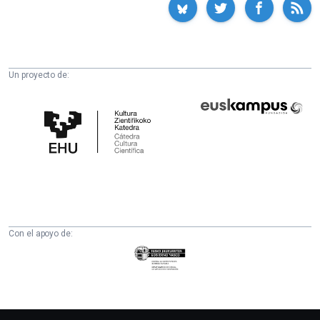
Un proyecto de:
Cátedra
Euskampus
de
Fundazioa
Cultura
Científica
de
la
UPV/EHU
Con el apoyo de:
Eusko
Jaurlaritza
-
Zientzia,