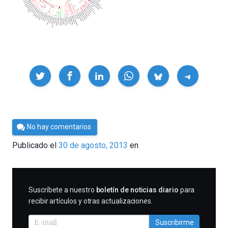
Compartir
Por
No hay comentarios
Cultura
Publicado el
30 de agosto, 2013
en
Cientifica
SUSCRIBIRME
Suscríbete a nuestro
boletín de noticias diario
para
recibir artículos y otras actualizaciones.
Suscribirme