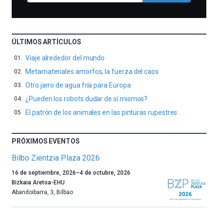
ÚLTIMOS ARTÍCULOS
Viaje alrededor del mundo
Metamateriales amorfos, la fuerza del caos
Otro jarro de agua fría para Europa
¿Pueden los robots dudar de sí mismos?
El patrón de los animales en las pinturas rupestres
PRÓXIMOS EVENTOS
Bilbo Zientzia Plaza 2026
Un
16 de septiembre, 2026
–
4 de octubre, 2026
año
Bizkaia Aretoa-EHU
más,
Abandoibarra, 3
,
Bilbao
Bilbao
dará