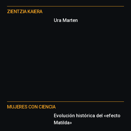
Otros
proyectos
ZIENTZIA KAIERA
Ura Marten
MUJERES CON CIENCIA
Evolución histórica del «efecto
Matilda»