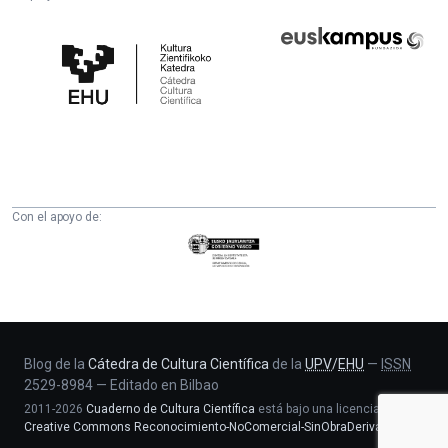
Cátedra
Euskampus
de
Fundazioa
Cultura
Científica
de
la
UPV/EHU
Con el apoyo de:
Eusko
Jaurlaritza
-
Zientzia,
Unibertsitate
eta
Blog de la
Cátedra de Cultura Científica
de la
UPV
/
EHU
—
ISSN
2529-8984
—
Editado en Bilbao
Berrikuntza
2011-2026
Cuaderno de Cultura Científica
está bajo una licencia
saila
Creative Commons Reconocimiento-NoComercial-SinObraDerivada 4.0