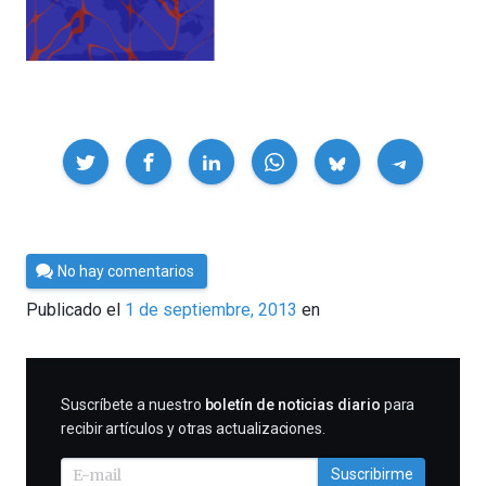
Compartir
Por
No hay comentarios
Cultura
Publicado el
1 de septiembre, 2013
en
Cientifica
SUSCRIBIRME
Suscríbete a nuestro
boletín de noticias diario
para
recibir artículos y otras actualizaciones.
Suscribirme