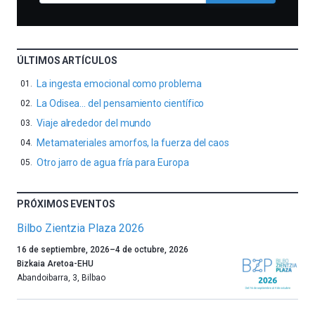
ÚLTIMOS ARTÍCULOS
La ingesta emocional como problema
La Odisea… del pensamiento científico
Viaje alrededor del mundo
Metamateriales amorfos, la fuerza del caos
Otro jarro de agua fría para Europa
PRÓXIMOS EVENTOS
Bilbo Zientzia Plaza 2026
Un
16 de septiembre, 2026
–
4 de octubre, 2026
año
Bizkaia Aretoa-EHU
más,
Abandoibarra, 3
,
Bilbao
Bilbao
dará