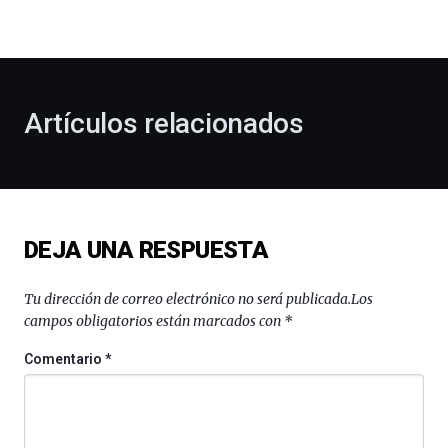
la
bienvenida
al
otoño
con
la
Artículos relacionados
celebración
de
la
novena
edición
de
DEJA UNA RESPUESTA
Bilbo
Zientzia
Plaza
Tu dirección de correo electrónico no será publicada.
Los
(BZP),
campos obligatorios están marcados con
*
un
festival
Comentario
*
que
llenará
la
ciudad
de