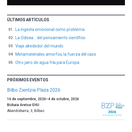
ÚLTIMOS ARTÍCULOS
La ingesta emocional como problema
La Odisea… del pensamiento científico
Viaje alrededor del mundo
Metamateriales amorfos, la fuerza del caos
Otro jarro de agua fría para Europa
PRÓXIMOS EVENTOS
Bilbo Zientzia Plaza 2026
Un
16 de septiembre, 2026
–
4 de octubre, 2026
año
Bizkaia Aretoa-EHU
más,
Abandoibarra, 3
,
Bilbao
Bilbao
dará
la