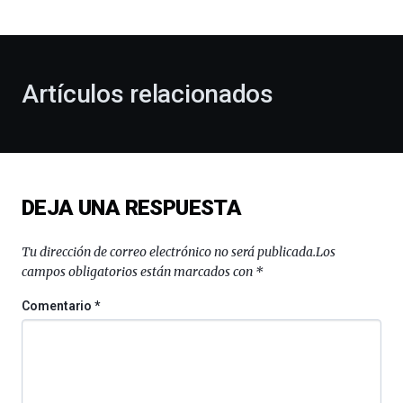
bienvenida
al
otoño
con
la
Artículos relacionados
celebración
de
la
novena
edición
de
DEJA UNA RESPUESTA
Bilbo
Zientzia
Plaza
Tu dirección de correo electrónico no será publicada.
Los
(BZP),
campos obligatorios están marcados con
*
un
festival
Comentario
*
que
llenará
la
ciudad
de
monólogos,