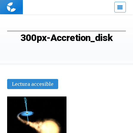
Cuaderno
de
Cultura
Científica
300px-Accretion_disk
Lectura accesible