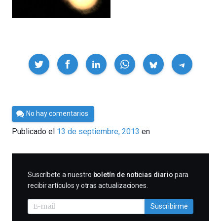
Compartir
Por
No hay comentarios
Cultura
Publicado el
13 de septiembre, 2013
en
Cientifica
SUSCRIBIRME
Suscríbete a nuestro
boletín de noticias diario
para
recibir artículos y otras actualizaciones.
Suscribirme