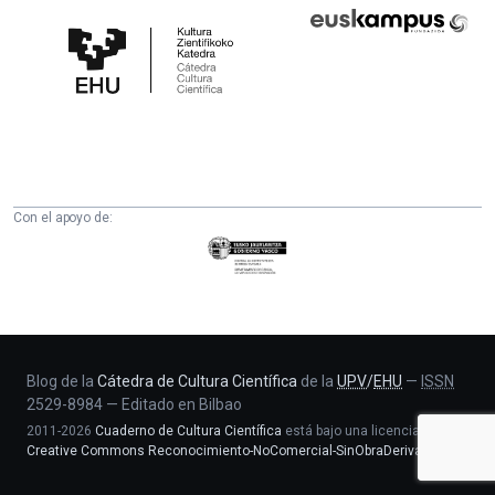
Cátedra
Euskampus
de
Fundazioa
Cultura
Científica
de
la
UPV/EHU
Con el apoyo de:
Eusko
Jaurlaritza
-
Zientzia,
Unibertsitate
eta
Blog de la
Cátedra de Cultura Científica
de la
UPV
/
EHU
—
ISSN
2529-8984
—
Editado en Bilbao
Berrikuntza
2011-2026
Cuaderno de Cultura Científica
está bajo una licencia
saila
Creative Commons Reconocimiento-NoComercial-SinObraDerivada 4.0