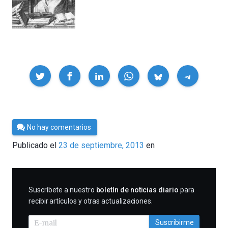
Compartir
Por
No hay comentarios
César
Publicado el
23 de septiembre, 2013
en
Tomé
SUSCRIBIRME
Suscríbete a nuestro
boletín de noticias diario
para
recibir artículos y otras actualizaciones.
Suscribirme