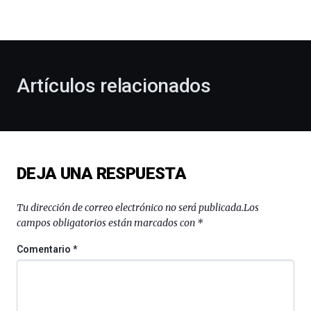
la
bienvenida
al
otoño
con
la
Artículos relacionados
celebración
de
la
novena
edición
de
DEJA UNA RESPUESTA
Bilbo
Zientzia
Plaza
Tu dirección de correo electrónico no será publicada.
Los
(BZP),
campos obligatorios están marcados con
*
un
festival
Comentario
*
que
llenará
la
ciudad
de