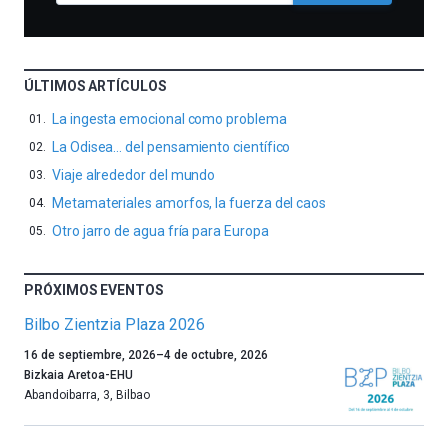
ÚLTIMOS ARTÍCULOS
La ingesta emocional como problema
La Odisea… del pensamiento científico
Viaje alrededor del mundo
Metamateriales amorfos, la fuerza del caos
Otro jarro de agua fría para Europa
PRÓXIMOS EVENTOS
Bilbo Zientzia Plaza 2026
Un
16 de septiembre, 2026
–
4 de octubre, 2026
año
Bizkaia Aretoa-EHU
más,
Abandoibarra, 3
,
Bilbao
Bilbao
dará