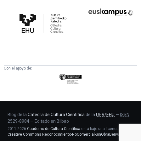
Cátedra
Euskampus
de
Fundazioa
Cultura
Científica
de
la
UPV/EHU
Con el apoyo de:
Eusko
Jaurlaritza
-
Zientzia,
Unibertsitate
eta
Blog de la
Cátedra de Cultura Científica
de la
UPV
/
EHU
—
ISSN
2529-8984
—
Editado en Bilbao
Berrikuntza
2011-2026
Cuaderno de Cultura Científica
está bajo una licencia
saila
Creative Commons Reconocimiento-NoComercial-SinObraDerivada 4.0