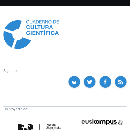
Información
Síguenos:
Un proyecto de:
Cátedra
Euskampus
de
Fundazioa