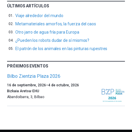
ÚLTIMOS ARTÍCULOS
Viaje alrededor del mundo
Metamateriales amorfos, la fuerza del caos
Otro jarro de agua fría para Europa
¿Pueden los robots dudar de sí mismos?
El patrón de los animales en las pinturas rupestres
PRÓXIMOS EVENTOS
Bilbo Zientzia Plaza 2026
Un
16 de septiembre, 2026
–
4 de octubre, 2026
año
Bizkaia Aretoa-EHU
más,
Abandoibarra, 3
,
Bilbao
Bilbao
dará
la
bienvenida
al