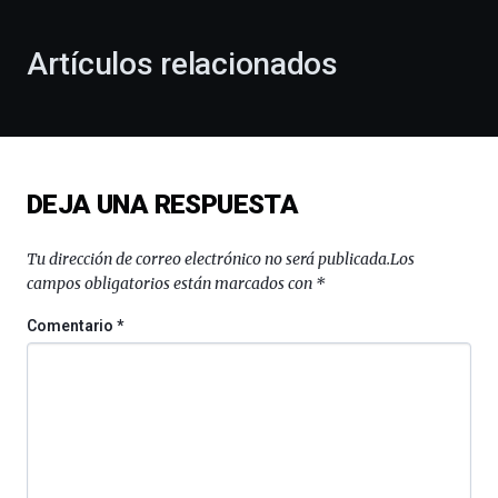
otoño
con
la
Artículos relacionados
celebración
de
la
novena
edición
de
DEJA UNA RESPUESTA
Bilbo
Zientzia
Plaza
Tu dirección de correo electrónico no será publicada.
Los
(BZP),
campos obligatorios están marcados con
*
un
festival
Comentario
*
que
llenará
la
ciudad
de
monólogos,
exposiciones,
conferencias,