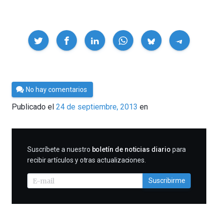
Compartir
Por
No hay comentarios
César
Publicado el
24 de septiembre, 2013
en
Tomé
SUSCRIBIRME
Suscríbete a nuestro
boletín de noticias diario
para
recibir artículos y otras actualizaciones.
Suscribirme