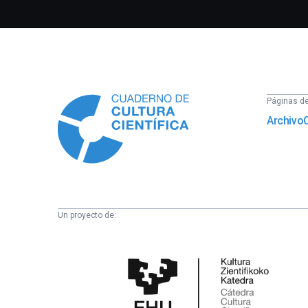
Información
Páginas del
Archivo
Un proyecto de:
Cátedra
de
Cultura
Científica
de