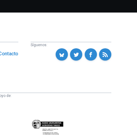
Síguenos:
Contacto
oyo de:
Eusko
Jaurlaritza