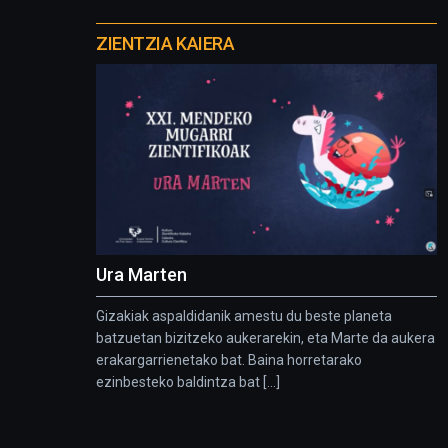
Otros
proyectos
ZIENTZIA KAIERA
Ura Marten
Gizakiak aspaldidanik amestu du beste planeta
batzuetan bizitzeko aukerarekin, eta Marte da aukera
erakargarrienetako bat. Baina horretarako
ezinbesteko baldintza bat [...]