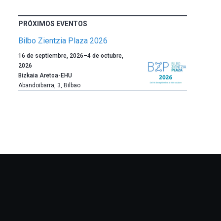
PRÓXIMOS EVENTOS
Bilbo Zientzia Plaza 2026
Un
16 de septiembre, 2026
–
4 de octubre,
año
2026
más,
Bizkaia Aretoa-EHU
Bilbao
Abandoibarra, 3
,
Bilbao
dará
la
bienvenida
al
otoño
con
la
celebración
de
la
novena
edición
de