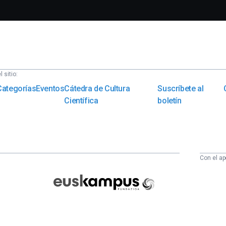
 sitio:
Categorías
Eventos
Cátedra de Cultura
Suscríbete al
Científica
boletín
Con el ap
Euskampus
Fundazioa