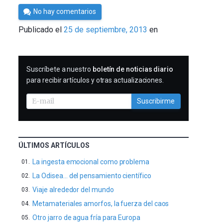
Por
No hay comentarios
César
Publicado el
25 de septiembre, 2013
en
Tomé
SUSCRIBIRME
Suscríbete a nuestro
boletín de noticias diario
para recibir artículos y otras actualizaciones.
Suscribirme
ÚLTIMOS ARTÍCULOS
La ingesta emocional como problema
La Odisea… del pensamiento científico
Viaje alrededor del mundo
Metamateriales amorfos, la fuerza del caos
Otro jarro de agua fría para Europa