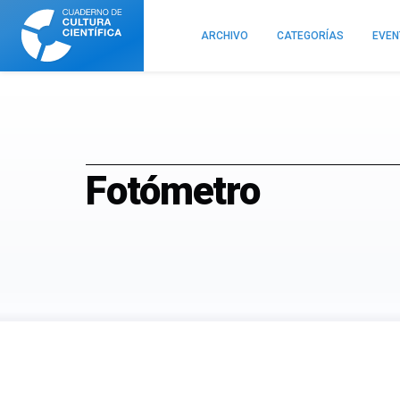
Cuaderno
de
ARCHIVO
CATEGORÍAS
EVE
Cultura
Científica
Fotómetro