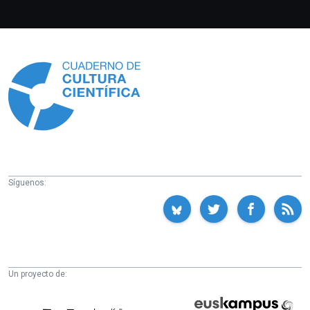
Información
Síguenos:
Un proyecto de:
Cátedra
Euskampus
de
Fundazioa