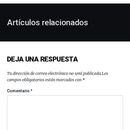
al
otoño
con
la
Artículos relacionados
celebración
de
la
novena
edición
de
DEJA UNA RESPUESTA
Bilbo
Zientzia
Plaza
Tu dirección de correo electrónico no será publicada.
Los
(BZP),
campos obligatorios están marcados con
*
un
festival
Comentario
*
que
llenará
la
ciudad
de
monólogos,
exposiciones,