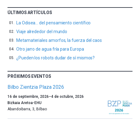
ÚLTIMOS ARTÍCULOS
La Odisea… del pensamiento científico
Viaje alrededor del mundo
Metamateriales amorfos, la fuerza del caos
Otro jarro de agua fría para Europa
¿Pueden los robots dudar de sí mismos?
PRÓXIMOS EVENTOS
Bilbo Zientzia Plaza 2026
Un
16 de septiembre, 2026
–
4 de octubre, 2026
año
Bizkaia Aretoa-EHU
más,
Abandoibarra, 3
,
Bilbao
Bilbao
dará
la
bienvenida