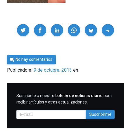
Compartir
Por
No hay comentarios
César
Publicado el
9 de octubre, 2013
en
Tomé
SUSCRIBIRME
Suscríbete a nuestro
boletín de noticias diario
para
recibir artículos y otras actualizaciones.
Suscribirme