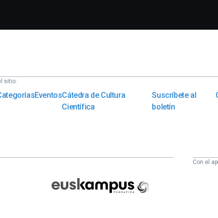
 sitio:
Categorías
Eventos
Cátedra de Cultura
Suscríbete al
Científica
boletín
Con el ap
Euskampus
Fundazioa