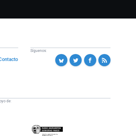
Síguenos:
Contacto
oyo de:
Eusko
Jaurlaritza