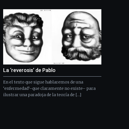
Bilbo
Zientzia
Plaza
(BZP),
un
festival
que
llenará
la
ciudad
de
monólogos,
La ‘reverosis’ de Pablo
exposiciones,
conferencias,
En el texto que sigue hablaremos de una
docufórums
y
‘enfermedad’–que claramente no existe– para
espectáculos
ilustrar una paradoja de la teoría de […]
de
ciencia
del
16
de
septiembre