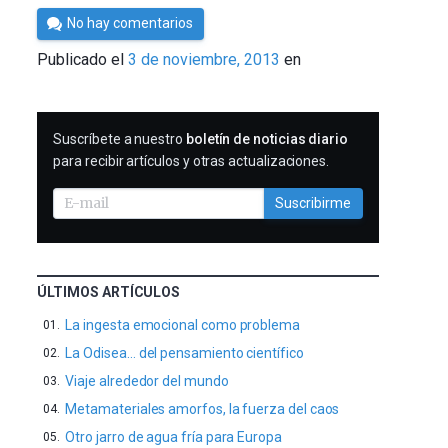
Por
No hay comentarios
César
Publicado el
3 de noviembre, 2013
en
Tomé
SUSCRIBIRME
Suscríbete a nuestro
boletín de noticias diario
para recibir artículos y otras actualizaciones.
Suscribirme
ÚLTIMOS ARTÍCULOS
La ingesta emocional como problema
La Odisea… del pensamiento científico
Viaje alrededor del mundo
Metamateriales amorfos, la fuerza del caos
Otro jarro de agua fría para Europa