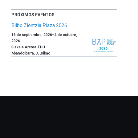
PRÓXIMOS EVENTOS
Bilbo Zientzia Plaza 2026
Un
16 de septiembre, 2026
–
4 de octubre,
año
2026
más,
Bizkaia Aretoa-EHU
Bilbao
Abandoibarra, 3
,
Bilbao
dará
la
bienvenida
al
otoño
con
la
celebración
de
la
novena
edición
de