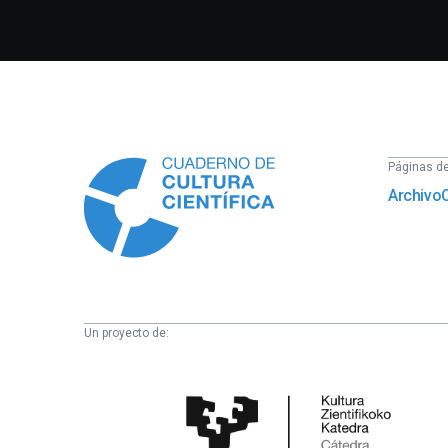
Información
Páginas del
Archivo
Un proyecto de:
Cátedra
de
Cultura
Científica