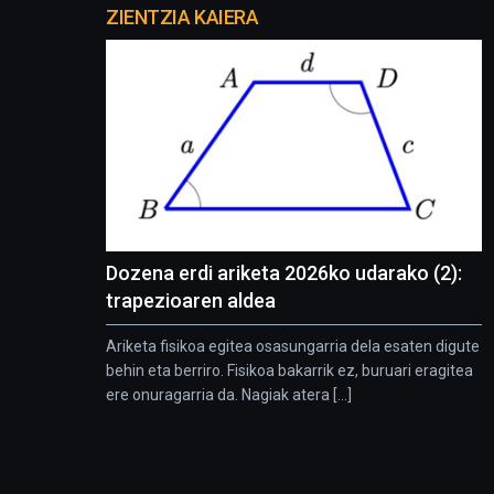
proyectos
ZIENTZIA KAIERA
Dozena erdi ariketa 2026ko udarako (2):
trapezioaren aldea
Ariketa fisikoa egitea osasungarria dela esaten digute
behin eta berriro. Fisikoa bakarrik ez, buruari eragitea
ere onuragarria da. Nagiak atera [...]