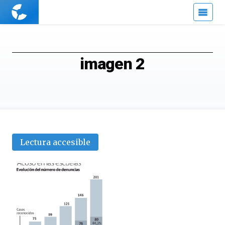
Cuaderno
de
Cultura
Científica
imagen 2
Lectura accesible