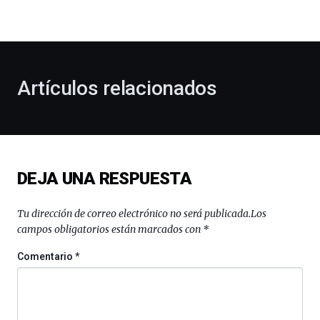
la
bienvenida
al
otoño
con
la
Artículos relacionados
celebración
de
la
novena
edición
de
DEJA UNA RESPUESTA
Bilbo
Zientzia
Plaza
Tu dirección de correo electrónico no será publicada.
Los
(BZP),
campos obligatorios están marcados con
*
un
festival
Comentario
*
que
llenará
la
ciudad
de