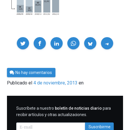
Compartir
Por
No hay comentarios
César
Publicado el
4 de noviembre, 2013
en
Tomé
SUSCRIBIRME
Suscríbete a nuestro
boletín de noticias diario
para
recibir artículos y otras actualizaciones.
Suscribirme