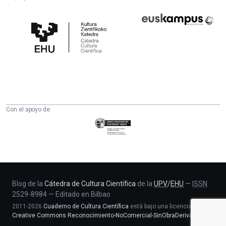
Cátedra
Euskampus
de
Fundazioa
Cultura
Científica
de
la
UPV/EHU
Con el apoyo de:
Eusko
Jaurlaritza
-
Zientzia,
Unibertsitate
eta
Blog de la
Cátedra de Cultura Científica
de la
UPV
/
EHU
—
ISSN
2529-8984
—
Editado en Bilbao
Berrikuntza
2011-2026
Cuaderno de Cultura Científica
está bajo una licencia
saila
Creative Commons Reconocimiento-NoComercial-SinObraDerivada 4.0