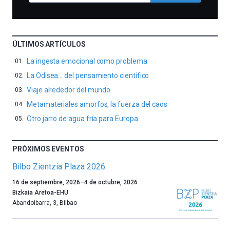
ÚLTIMOS ARTÍCULOS
La ingesta emocional como problema
La Odisea… del pensamiento científico
Viaje alrededor del mundo
Metamateriales amorfos, la fuerza del caos
Otro jarro de agua fría para Europa
PRÓXIMOS EVENTOS
Bilbo Zientzia Plaza 2026
Un
16 de septiembre, 2026
–
4 de octubre, 2026
año
Bizkaia Aretoa-EHU
más,
Abandoibarra, 3
,
Bilbao
Bilbao
dará