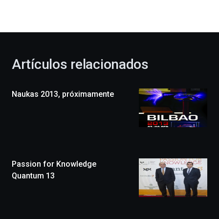
la
bienvenida
al
otoño
con
la
Artículos relacionados
celebración
de
la
Naukas 2013, próximamente
novena
edición
de
Bilbo
Zientzia
Plaza
(BZP),
Passion for Knowledge
un
festival
Quantum 13
que
llenará
la
ciudad