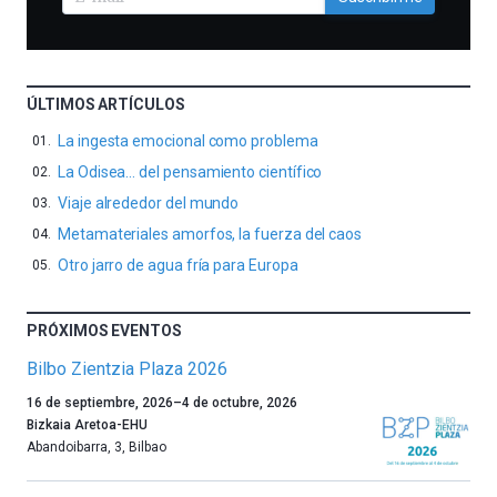
ÚLTIMOS ARTÍCULOS
La ingesta emocional como problema
La Odisea… del pensamiento científico
Viaje alrededor del mundo
Metamateriales amorfos, la fuerza del caos
Otro jarro de agua fría para Europa
PRÓXIMOS EVENTOS
Bilbo Zientzia Plaza 2026
Un
16 de septiembre, 2026
–
4 de octubre, 2026
año
Bizkaia Aretoa-EHU
más,
Abandoibarra, 3
,
Bilbao
Bilbao
dará