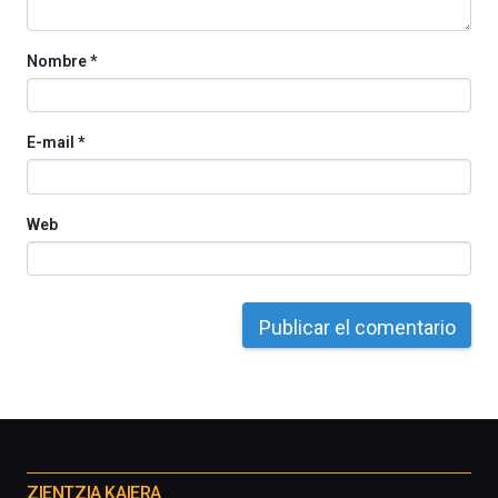
Nombre
*
E-mail
*
Web
Otros
proyectos
ZIENTZIA KAIERA