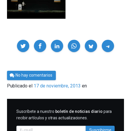
Compartir
Por
No hay comentarios
César
Publicado el
17 de noviembre, 2013
en
Tomé
SUSCRIBIRME
Suscríbete a nuestro
boletín de noticias diario
para
recibir artículos y otras actualizaciones.
Suscribirme