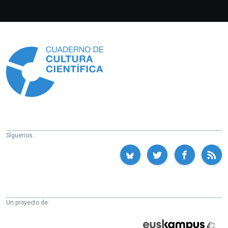
Información
Síguenos:
Un proyecto de:
Cátedra
Euskampus