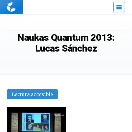
Cuaderno
de
Cultura
Científica
Naukas Quantum 2013:
Lucas Sánchez
Lectura accesible