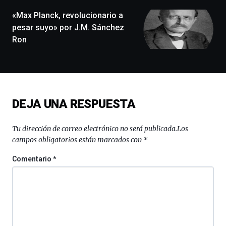
de
monólogos,
«Max Planck, revolucionario a
exposiciones,
pesar suyo» por J.M. Sánchez
conferencias,
Ron
docufórums
y
espectáculos
de
ciencia
del
DEJA UNA RESPUESTA
16
de
septiembre
Tu dirección de correo electrónico no será publicada.
Los
al
campos obligatorios están marcados con
*
4
de
Comentario
*
octubre.
La
iniciativa,
organizada
por
la
Cátedra…