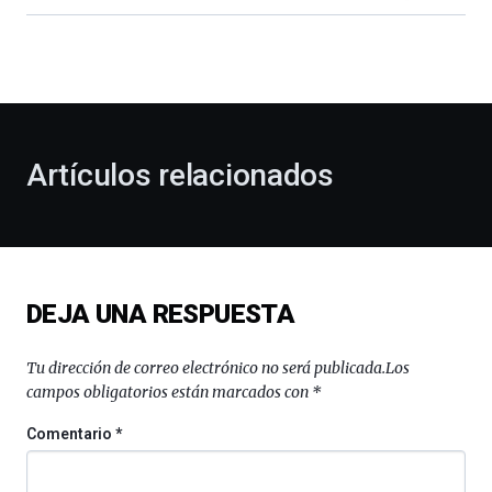
Bilbao
dará
la
bienvenida
al
otoño
con
la
Artículos relacionados
celebración
de
la
novena
edición
de
DEJA UNA RESPUESTA
Bilbo
Zientzia
Plaza
Tu dirección de correo electrónico no será publicada.
Los
(BZP),
campos obligatorios están marcados con
*
un
festival
Comentario
*
que
llenará
la