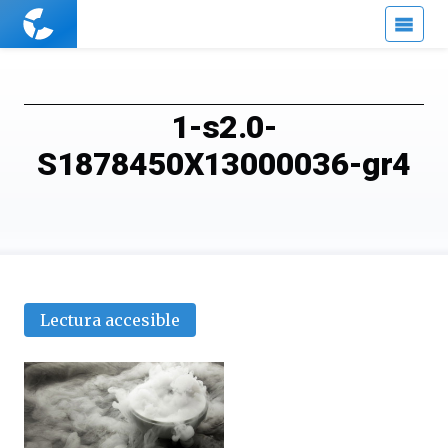
Cuaderno
de
Cultura
Científica
1-s2.0-
S1878450X13000036-gr4
Lectura accesible