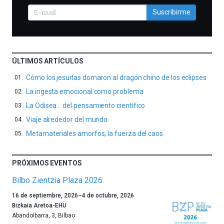
Suscribirme
ÚLTIMOS ARTÍCULOS
Cómo los jesuitas domaron al dragón chino de los eclipses
La ingesta emocional como problema
La Odisea… del pensamiento científico
Viaje alrededor del mundo
Metamateriales amorfos, la fuerza del caos
PRÓXIMOS EVENTOS
Bilbo Zientzia Plaza 2026
Un
16 de septiembre, 2026
–
4 de octubre, 2026
año
Bizkaia Aretoa-EHU
más,
Abandoibarra, 3
,
Bilbao