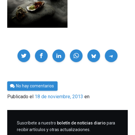
Compartir
Por
No hay comentarios
César
Publicado el
18 de noviembre, 2013
en
Tomé
SUSCRIBIRME
Suscríbete a nuestro
boletín de noticias diario
para
recibir artículos y otras actualizaciones.