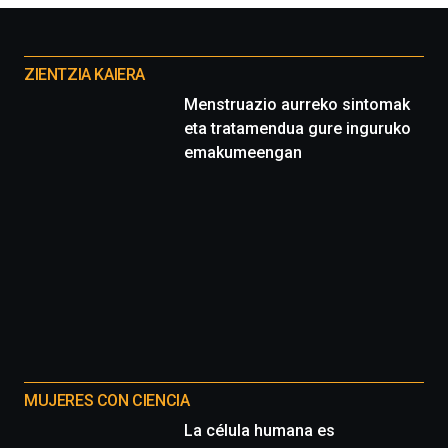
la
Cátedra…
Otros
proyectos
ZIENTZIA KAIERA
Menstruazio aurreko sintomak
eta tratamendua gure inguruko
emakumeengan
MUJERES CON CIENCIA
La célula humana es