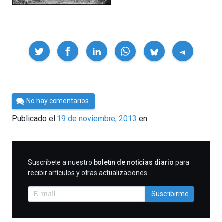
Compartir
Por
No hay comentarios
César
Publicado el
19 de noviembre, 2013
en
Tomé
SUSCRIBIRME
Suscríbete a nuestro
boletín de noticias diario
para
recibir artículos y otras actualizaciones.
Suscribirme