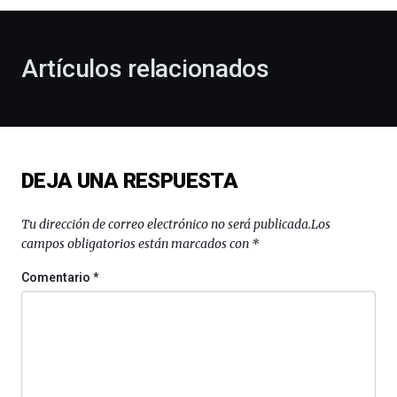
al
otoño
con
la
Artículos relacionados
celebración
de
la
novena
edición
de
DEJA UNA RESPUESTA
Bilbo
Zientzia
Plaza
Tu dirección de correo electrónico no será publicada.
Los
(BZP),
campos obligatorios están marcados con
*
un
festival
Comentario
*
que
llenará
la
ciudad
de
monólogos,
exposiciones,