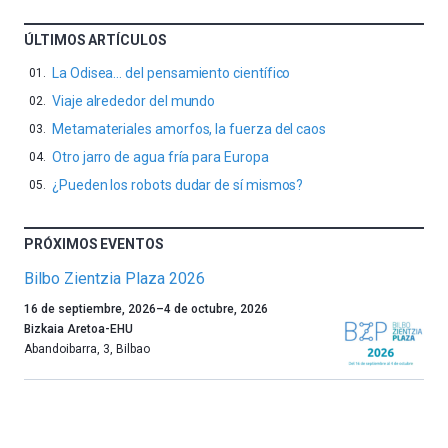
ÚLTIMOS ARTÍCULOS
La Odisea… del pensamiento científico
Viaje alrededor del mundo
Metamateriales amorfos, la fuerza del caos
Otro jarro de agua fría para Europa
¿Pueden los robots dudar de sí mismos?
PRÓXIMOS EVENTOS
Bilbo Zientzia Plaza 2026
Un
16 de septiembre, 2026
–
4 de octubre, 2026
año
Bizkaia Aretoa-EHU
más,
Abandoibarra, 3
,
Bilbao
Bilbao
dará
la
bienvenida