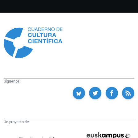
Información
Síguenos:
Un proyecto de:
Cátedra
Euskampus
de
Fundazioa