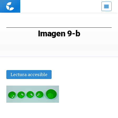
Cuaderno
de
Cultura
Científica
Imagen 9-b
Lectura accesible