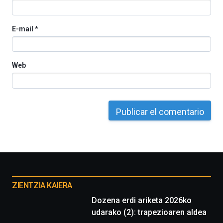
espectáculos
de
ciencia
E-mail
*
del
16
de
septiembre
Web
al
4
de
octubre.
La
iniciativa,
organizada
por
la
Cátedra…
Otros
proyectos
ZIENTZIA KAIERA
Dozena erdi ariketa 2026ko
udarako (2): trapezioaren aldea