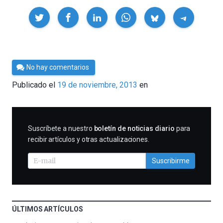
Compartir
Por
No hay comentarios
César
Publicado el
19 de noviembre, 2013
en
Tomé
SUSCRIBIRME
Suscríbete a nuestro
boletín de noticias diario
para
recibir artículos y otras actualizaciones.
Suscribirme
ÚLTIMOS ARTÍCULOS