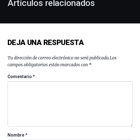
Artículos relacionados
celebración
de
la
novena
edición
de
DEJA UNA RESPUESTA
Bilbo
Zientzia
Plaza
Tu dirección de correo electrónico no será publicada.
Los
(BZP),
campos obligatorios están marcados con
*
un
festival
Comentario
*
que
llenará
la
ciudad
de
monólogos,
exposiciones,
conferencias,
docufórums
Nombre
*
y