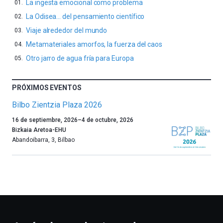
La ingesta emocional como problema
La Odisea… del pensamiento científico
Viaje alrededor del mundo
Metamateriales amorfos, la fuerza del caos
Otro jarro de agua fría para Europa
PRÓXIMOS EVENTOS
Bilbo Zientzia Plaza 2026
Un
16 de septiembre, 2026
–
4 de octubre, 2026
año
Bizkaia Aretoa-EHU
más,
Abandoibarra, 3
,
Bilbao
Bilbao
dará
la
bienvenida
al
otoño
con
la