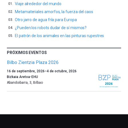
Viaje alrededor del mundo
Metamateriales amorfos, la fuerza del caos
Otro jarro de agua fría para Europa
¿Pueden los robots dudar de sí mismos?
El patrón de los animales en las pinturas rupestres
PRÓXIMOS EVENTOS
Bilbo Zientzia Plaza 2026
Un
16 de septiembre, 2026
–
4 de octubre, 2026
año
Bizkaia Aretoa-EHU
más,
Abandoibarra, 3
,
Bilbao
Bilbao
dará
la
bienvenida
al
otoño
con