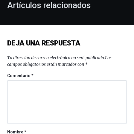
la
Artículos relacionados
celebración
de
la
novena
edición
de
DEJA UNA RESPUESTA
Bilbo
Zientzia
Plaza
Tu dirección de correo electrónico no será publicada.
Los
(BZP),
campos obligatorios están marcados con
*
un
festival
Comentario
*
que
llenará
la
ciudad
de
monólogos,
exposiciones,
conferencias,
docufórums
Nombre
*
y