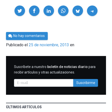
Compartir
Por
No hay comentarios
César
Publicado el
25 de noviembre, 2013
en
Tomé
SUSCRIBIRME
Suscríbete a nuestro
boletín de noticias diario
para
recibir artículos y otras actualizaciones.
Suscribirme
ÚLTIMOS ARTÍCULOS