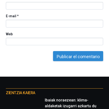
espectáculos
de
ciencia
E-mail
*
del
16
de
septiembre
Web
al
4
de
octubre.
La
iniciativa,
organizada
por
la
Cátedra…
Otros
proyectos
ZIENTZIA KAIERA
Ibaiak noraezean: klima-
aldaketak izugarri azkartu du