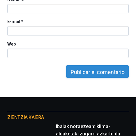
E-mail
*
Web
Otros
proyectos
ZIENTZIA KAIERA
Ibaiak noraezean: klima-
aldaketak izugarri azkartu du