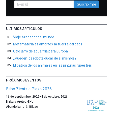
Suscribirme
ÚLTIMOS ARTÍCULOS
Viaje alrededor del mundo
Metamateriales amorfos, la fuerza del caos
Otro jarro de agua fría para Europa
¿Pueden los robots dudar de sí mismos?
El patrón de los animales en las pinturas rupestres
PRÓXIMOS EVENTOS
Bilbo Zientzia Plaza 2026
Un
16 de septiembre, 2026
–
4 de octubre, 2026
año
Bizkaia Aretoa-EHU
más,
Abandoibarra, 3
,
Bilbao
Bilbao