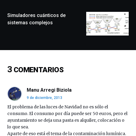
ciudad
de
monólogos,
Simuladores cuánticos de
exposiciones,
sistemas complejos
conferencias,
docufórums
y
espectáculos
de
ciencia
del
3
COMENTARIOS
16
de
septiembre
al
Manu Arregi Biziola
4
9 de diciembre, 2013
de
octubre.
El problema de las luces de Navidad no es sólo el
La
consumo. El consumo por día puede ser 50 euros, pero el
iniciativa,
ayuntamiento se deja una pasta es alquiler, colocación o
organizada
lo que sea.
por
Aparte de eso está el tema de la contaminación lumínica.
la