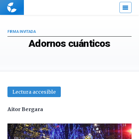
Cuaderno
de
Cultura
Científica
FIRMA INVITADA
Adornos cuánticos
Lectura accesible
Aitor Bergara