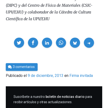
(DIPC) y del Centro de Física de Materiales (CSIC-
UPV/EHU) y colaborador de la Cátedra de Cultura
Científica de la UPV/EHU
Compartir
Por
3 comentarios
Cultura
Publicado el
9 de diciembre, 2013
en
Firma invitada
Cientifica
SUSCRIBIRME
Suscríbete a nuestro
boletín de noticias diario
para
recibir artículos y otras actualizaciones.