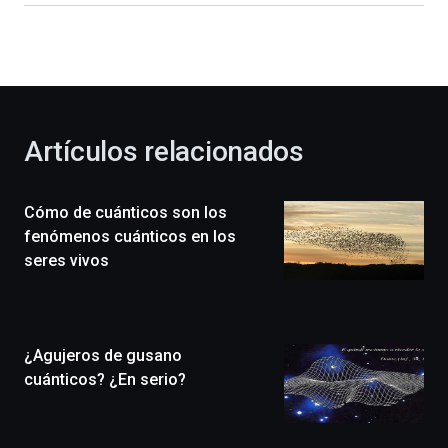
dará
la
bienvenida
al
otoño
con
la
Artículos relacionados
celebración
de
la
Cómo de cuánticos son los
novena
edición
fenómenos cuánticos en los
de
seres vivos
Bilbo
Zientzia
Plaza
(BZP),
¿Agujeros de gusano
un
festival
cuánticos? ¿En serio?
que
llenará
la