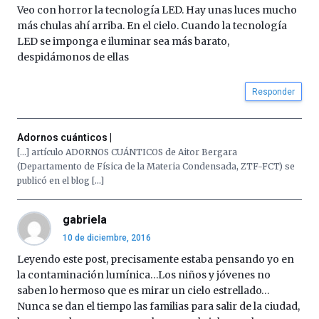
Veo con horror la tecnología LED. Hay unas luces mucho
Cátedra…
más chulas ahí arriba. En el cielo. Cuando la tecnología
LED se imponga e iluminar sea más barato,
despidámonos de ellas
Responder
Adornos cuánticos |
[…] artículo ADORNOS CUÁNTICOS de Aitor Bergara
(Departamento de Física de la Materia Condensada, ZTF-FCT) se
publicó en el blog […]
gabriela
10 de diciembre, 2016
Leyendo este post, precisamente estaba pensando yo en
la contaminación lumínica…Los niños y jóvenes no
saben lo hermoso que es mirar un cielo estrellado…
Nunca se dan el tiempo las familias para salir de la ciudad,