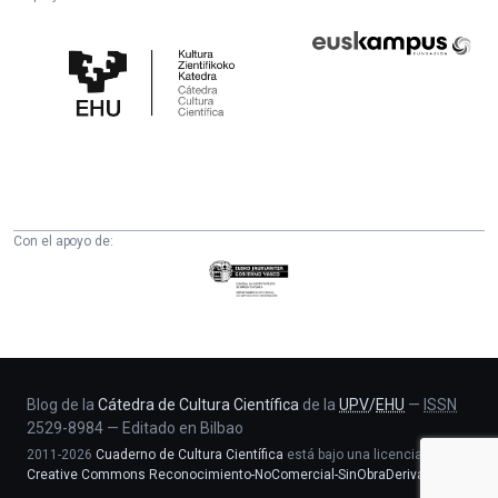
Cátedra
Euskampus
de
Fundazioa
Cultura
Científica
de
la
UPV/EHU
Con el apoyo de:
Eusko
Jaurlaritza
-
Zientzia,
Unibertsitate
eta
Blog de la
Cátedra de Cultura Científica
de la
UPV
/
EHU
—
ISSN
2529-8984
—
Editado en Bilbao
Berrikuntza
2011-2026
Cuaderno de Cultura Científica
está bajo una licencia
saila
Creative Commons Reconocimiento-NoComercial-SinObraDerivada 4.0