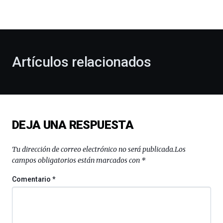
la
bienvenida
al
otoño
con
la
Artículos relacionados
celebración
de
la
novena
edición
de
DEJA UNA RESPUESTA
Bilbo
Zientzia
Plaza
Tu dirección de correo electrónico no será publicada.
Los
(BZP),
campos obligatorios están marcados con
*
un
festival
Comentario
*
que
llenará
la
ciudad
de