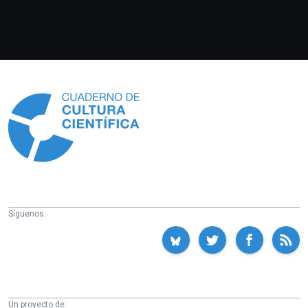
Información
Síguenos:
Un proyecto de: