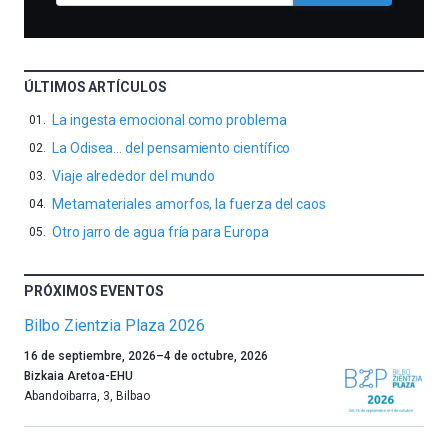
ÚLTIMOS ARTÍCULOS
La ingesta emocional como problema
La Odisea… del pensamiento científico
Viaje alrededor del mundo
Metamateriales amorfos, la fuerza del caos
Otro jarro de agua fría para Europa
PRÓXIMOS EVENTOS
Bilbo Zientzia Plaza 2026
Un
16 de septiembre, 2026
–
4 de octubre, 2026
año
Bizkaia Aretoa-EHU
más,
Abandoibarra, 3
,
Bilbao
Bilbao
dará