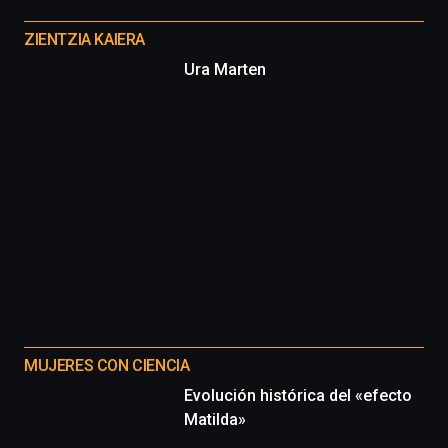
Otros
proyectos
ZIENTZIA KAIERA
Ura Marten
MUJERES CON CIENCIA
Evolución histórica del «efecto
Matilda»