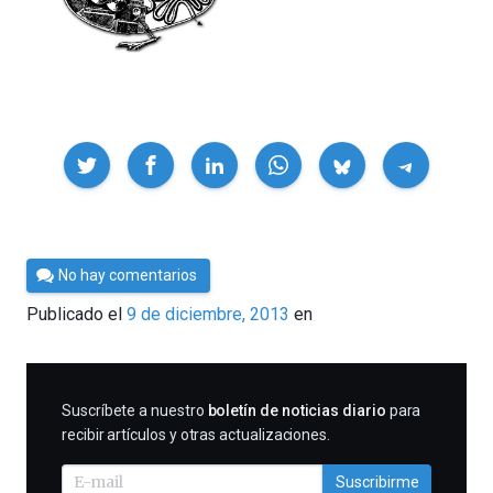
Compartir
Por
No hay comentarios
César
Publicado el
9 de diciembre, 2013
en
Tomé
SUSCRIBIRME
Suscríbete a nuestro
boletín de noticias diario
para
recibir artículos y otras actualizaciones.
Suscribirme