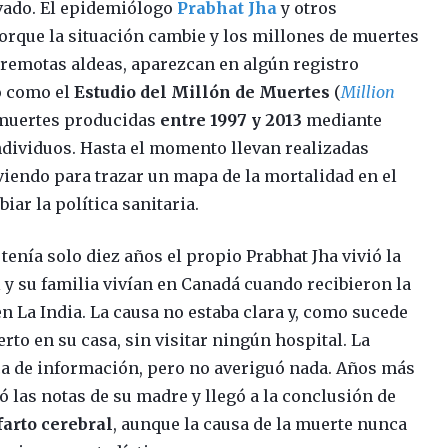
ivado. El epidemiólogo
Prabhat Jha
y otros
orque la situación cambie y los millones de muertes
 remotas aldeas, aparezcan en algún registro
o como el
Estudio del Millón de Muertes
(
Million
 muertes producidas
entre 1997 y 2013
mediante
ndividuos. Hasta el momento llevan realizadas
viendo para trazar un mapa de la mortalidad en el
iar la política sanitaria.
 tenía solo diez años el propio Prabhat Jha vivió la
l y su familia vivían en Canadá cuando recibieron la
n La India. La causa no estaba clara y, como sucede
rto en su casa, sin visitar ningún hospital. La
sca de información, pero no averiguó nada. Años más
ó las notas de su madre y llegó a la conclusión de
farto cerebral
, aunque la causa de la muerte nunca