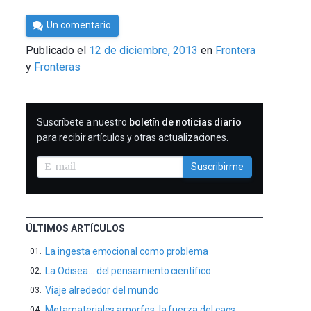
Por
Un comentario
César
Publicado el
12 de diciembre, 2013
en
Frontera
Tomé
Fronteras
SUSCRIBIRME
Suscríbete a nuestro
boletín de noticias diario
para recibir artículos y otras actualizaciones.
Suscribirme
ÚLTIMOS ARTÍCULOS
La ingesta emocional como problema
La Odisea… del pensamiento científico
Viaje alrededor del mundo
Metamateriales amorfos, la fuerza del caos