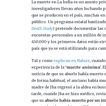
La muerte en La India es un asunto pr
investigadores llevan años luchando p
que se producen en el país, muchas en
público. Un programa estatal bautizad
Death Study
) pretende documentar las
encuestas personales a un millón de i
450.000 y los primeros datos están sir
país que ya se está utilizando para camb
Tal y como
explican en Nature
, cuando
experiencia de la
‘muerte anónima’.
É
noticia de que su abuelo había muerto e
de forma habitual, el anciano había mue
madre de Jha regresó a la aldea en bu
tarde, cuando Jha se hizo médico, revis
que su
abuelo había muerto por un in