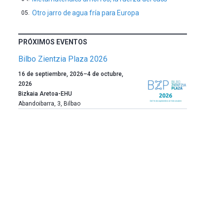
Otro jarro de agua fría para Europa
PRÓXIMOS EVENTOS
Bilbo Zientzia Plaza 2026
Un
16 de septiembre, 2026
–
4 de octubre,
año
2026
más,
Bizkaia Aretoa-EHU
Bilbao
Abandoibarra, 3
,
Bilbao
dará
la
bienvenida
al
otoño
con
la
celebración
de
la
novena