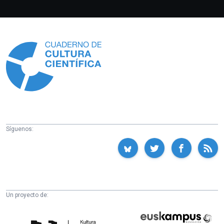
Información
Síguenos:
Un proyecto de:
Cátedra
Euskampus
de
Fundazioa