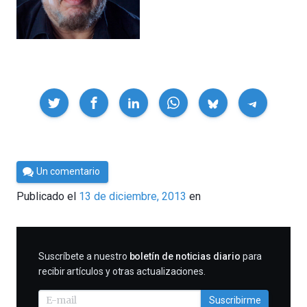
Compartir
Por
Un comentario
César
Publicado el
13 de diciembre, 2013
en
Tomé
SUSCRIBIRME
Suscríbete a nuestro
boletín de noticias diario
para
recibir artículos y otras actualizaciones.
Suscribirme