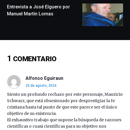
monólogos,
Entrevista a José Elguero por
exposiciones,
Manuel Martín Lomas
conferencias,
docufórums
y
espectáculos
de
ciencia
del
1
COMENTARIO
16
de
septiembre
al
Alfonso Eguiraun
4
25 de agosto, 2024
de
octubre.
Siento un profundo rechazo por este personaje, Mauricio
La
Schwarz, que está obsesionado por desprestigiar la fe
iniciativa,
cristiana hasta tal punto de que este parece ser el único
organizada
objetivo de su existencia.
por
El exhaustivo trabajo que supone la búsqueda de razones
la
científicas o cuasi científicas para su objetivo nos
Cátedra…