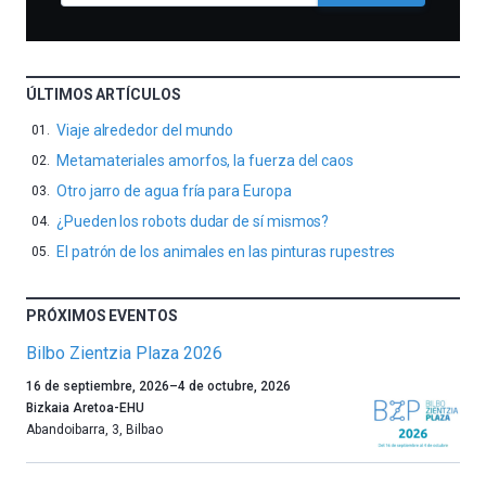
ÚLTIMOS ARTÍCULOS
Viaje alrededor del mundo
Metamateriales amorfos, la fuerza del caos
Otro jarro de agua fría para Europa
¿Pueden los robots dudar de sí mismos?
El patrón de los animales en las pinturas rupestres
PRÓXIMOS EVENTOS
Bilbo Zientzia Plaza 2026
Un
16 de septiembre, 2026
–
4 de octubre, 2026
año
Bizkaia Aretoa-EHU
más,
Abandoibarra, 3
,
Bilbao
Bilbao
dará