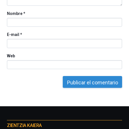
Nombre
*
E-mail
*
Web
Otros
proyectos
ZIENTZIA KAIERA