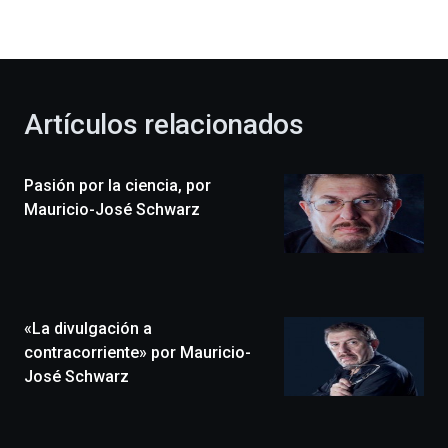
la
bienvenida
al
otoño
con
la
Artículos relacionados
celebración
de
la
Pasión por la ciencia, por
novena
edición
Mauricio-José Schwarz
de
Bilbo
Zientzia
Plaza
(BZP),
«La divulgación a
un
festival
contracorriente» por Mauricio-
que
José Schwarz
llenará
la
ciudad
de