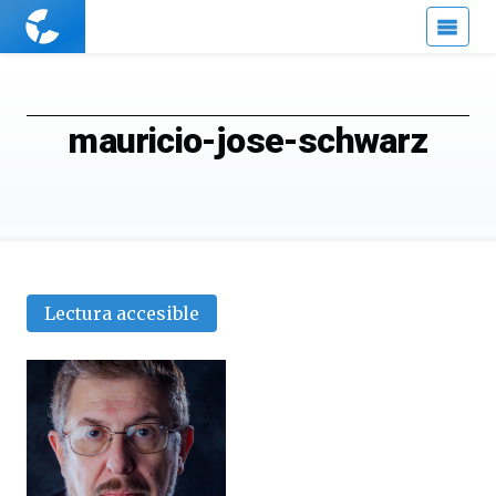
Cuaderno
de
Cultura
Científica
mauricio-jose-schwarz
Lectura accesible