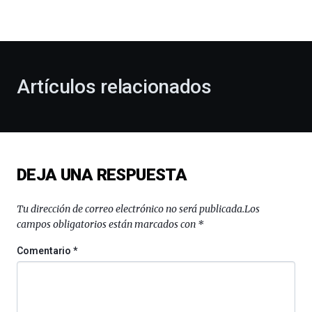
la
bienvenida
al
otoño
con
la
Artículos relacionados
celebración
de
la
novena
edición
de
DEJA UNA RESPUESTA
Bilbo
Zientzia
Plaza
Tu dirección de correo electrónico no será publicada.
Los
(BZP),
campos obligatorios están marcados con
*
un
festival
Comentario
*
que
llenará
la
ciudad
de