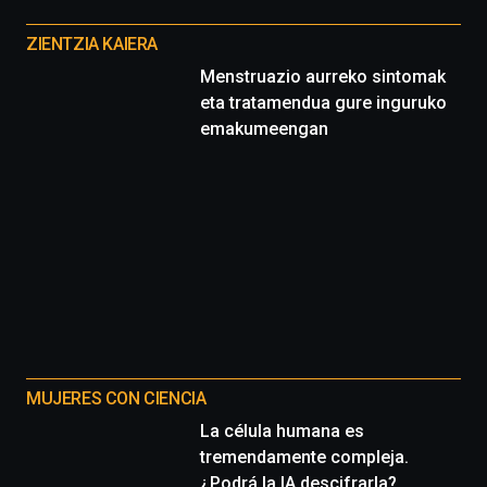
Otros
proyectos
ZIENTZIA KAIERA
Menstruazio aurreko sintomak
eta tratamendua gure inguruko
emakumeengan
MUJERES CON CIENCIA
La célula humana es
tremendamente compleja.
¿Podrá la IA descifrarla?