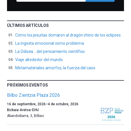
ÚLTIMOS ARTÍCULOS
Cómo los jesuitas domaron al dragón chino de los eclipses
La ingesta emocional como problema
La Odisea… del pensamiento científico
Viaje alrededor del mundo
Metamateriales amorfos, la fuerza del caos
PRÓXIMOS EVENTOS
Bilbo Zientzia Plaza 2026
Un
16 de septiembre, 2026
–
4 de octubre, 2026
año
Bizkaia Aretoa-EHU
más,
Abandoibarra, 3
,
Bilbao
Bilbao
dará