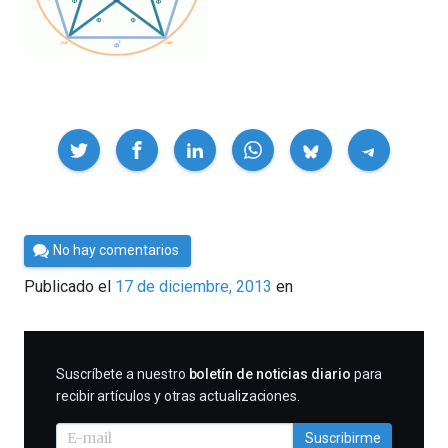
Compartir
Por
No hay comentarios
César
Publicado el
17 de diciembre, 2013
en
Tomé
SUSCRIBIRME
Suscríbete a nuestro
boletín de noticias diario
para
recibir artículos y otras actualizaciones.
Suscribirme