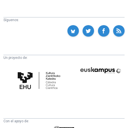
Síguenos:
Un proyecto de:
Cátedra
Euskampus
de
Fundazioa
Cultura
Científica
de
la
UPV/EHU
Con el apoyo de: