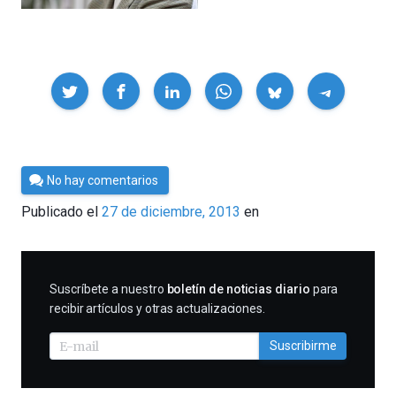
Compartir
Por
No hay comentarios
César
Publicado el
27 de diciembre, 2013
en
Tomé
SUSCRIBIRME
Suscríbete a nuestro
boletín de noticias diario
para
recibir artículos y otras actualizaciones.
Suscribirme