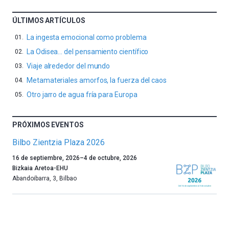
ÚLTIMOS ARTÍCULOS
La ingesta emocional como problema
La Odisea… del pensamiento científico
Viaje alrededor del mundo
Metamateriales amorfos, la fuerza del caos
Otro jarro de agua fría para Europa
PRÓXIMOS EVENTOS
Bilbo Zientzia Plaza 2026
Un
16 de septiembre, 2026
–
4 de octubre, 2026
año
Bizkaia Aretoa-EHU
más,
Abandoibarra, 3
,
Bilbao
Bilbao
dará
la
bienvenida