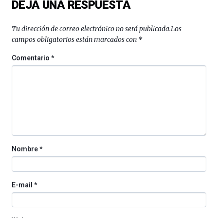
DEJA UNA RESPUESTA
conferencias,
docufórums
y
Tu dirección de correo electrónico no será publicada.
Los
espectáculos
campos obligatorios están marcados con
*
de
ciencia
Comentario
*
del
16
de
septiembre
al
4
de
octubre.
La
Nombre
*
iniciativa,
organizada
por
la
E-mail
*
Cátedra…