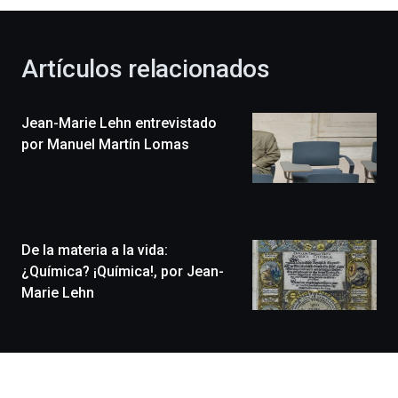
al
otoño
con
la
Artículos relacionados
celebración
de
la
Jean-Marie Lehn entrevistado
novena
edición
por Manuel Martín Lomas
de
Bilbo
Zientzia
Plaza
(BZP),
De la materia a la vida:
un
festival
¿Química? ¡Química!, por Jean-
que
Marie Lehn
llenará
la
ciudad
de
monólogos,
exposiciones,