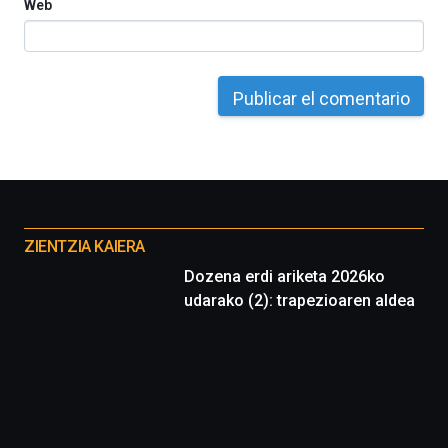
Web
Otros
proyectos
ZIENTZIA KAIERA
Dozena erdi ariketa 2026ko
udarako (2): trapezioaren aldea