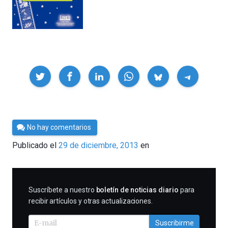
Compartir
Por
No hay comentarios
Cultura
Publicado el
29 de diciembre, 2013
en
Cientifica
SUSCRIBIRME
Suscríbete a nuestro
boletín de noticias diario
para
recibir artículos y otras actualizaciones.
Suscribirme