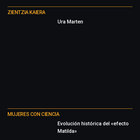
Otros
proyectos
ZIENTZIA KAIERA
Ura Marten
MUJERES CON CIENCIA
Evolución histórica del «efecto
Matilda»