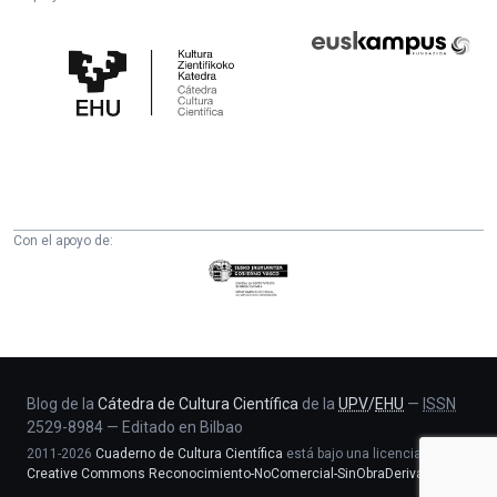
Cátedra
Euskampus
de
Fundazioa
Cultura
Científica
de
la
UPV/EHU
Con el apoyo de:
Eusko
Jaurlaritza
-
Zientzia,
Unibertsitate
eta
Blog de la
Cátedra de Cultura Científica
de la
UPV
/
EHU
—
ISSN
2529-8984
—
Editado en Bilbao
Berrikuntza
2011-2026
Cuaderno de Cultura Científica
está bajo una licencia
saila
Creative Commons Reconocimiento-NoComercial-SinObraDerivada 4.0