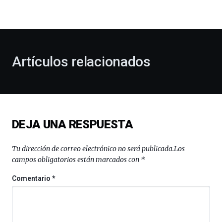
la
bienvenida
al
otoño
con
la
Artículos relacionados
celebración
de
la
novena
edición
de
DEJA UNA RESPUESTA
Bilbo
Zientzia
Plaza
Tu dirección de correo electrónico no será publicada.
Los
(BZP),
campos obligatorios están marcados con
*
un
festival
Comentario
*
que
llenará
la
ciudad
de