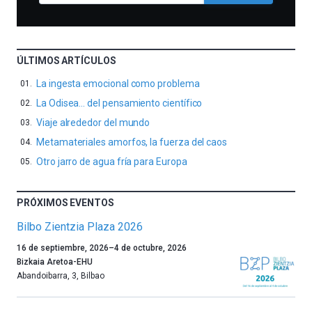
ÚLTIMOS ARTÍCULOS
La ingesta emocional como problema
La Odisea… del pensamiento científico
Viaje alrededor del mundo
Metamateriales amorfos, la fuerza del caos
Otro jarro de agua fría para Europa
PRÓXIMOS EVENTOS
Bilbo Zientzia Plaza 2026
Un
16 de septiembre, 2026
–
4 de octubre, 2026
año
Bizkaia Aretoa-EHU
más,
Abandoibarra, 3
,
Bilbao
Bilbao
dará