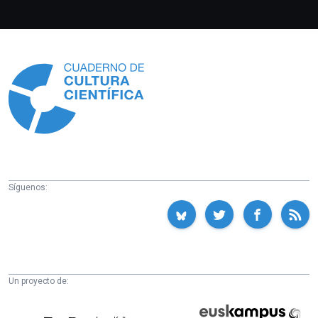
Información
Síguenos:
Un proyecto de:
Cátedra
Euskampus
de
Fundazioa