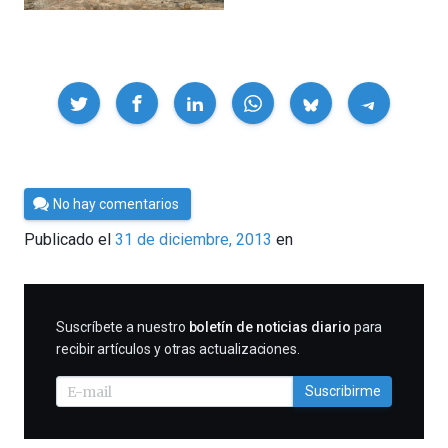
Compartir
Por
No hay comentarios
César
Publicado el
31 de diciembre, 2013
en
Tomé
SUSCRIBIRME
Suscríbete a nuestro
boletín de noticias diario
para
recibir artículos y otras actualizaciones.
Suscribirme