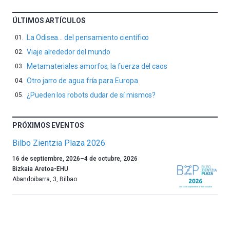
ÚLTIMOS ARTÍCULOS
La Odisea… del pensamiento científico
Viaje alrededor del mundo
Metamateriales amorfos, la fuerza del caos
Otro jarro de agua fría para Europa
¿Pueden los robots dudar de sí mismos?
PRÓXIMOS EVENTOS
Bilbo Zientzia Plaza 2026
Un
16 de septiembre, 2026
–
4 de octubre, 2026
año
Bizkaia Aretoa-EHU
más,
Abandoibarra, 3
,
Bilbao
Bilbao
dará
la
bienvenida