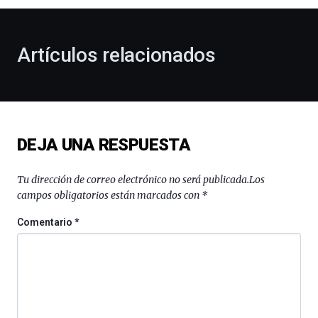
al
otoño
con
la
Artículos relacionados
celebración
de
la
novena
edición
de
DEJA UNA RESPUESTA
Bilbo
Zientzia
Plaza
Tu dirección de correo electrónico no será publicada.
Los
(BZP),
campos obligatorios están marcados con
*
un
festival
Comentario
*
que
llenará
la
ciudad
de
monólogos,
exposiciones,