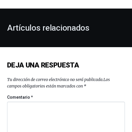
al
otoño
con
la
Artículos relacionados
celebración
de
la
novena
edición
de
DEJA UNA RESPUESTA
Bilbo
Zientzia
Plaza
Tu dirección de correo electrónico no será publicada.
Los
(BZP),
campos obligatorios están marcados con
*
un
festival
Comentario
*
que
llenará
la
ciudad
de
monólogos,