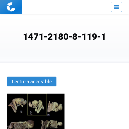
Cuaderno
de
Cultura
Científica
1471-2180-8-119-1
Lectura accesible