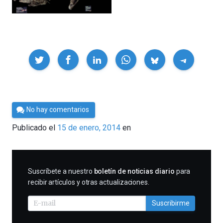
Compartir
Por
No hay comentarios
César
Publicado el
15 de enero, 2014
en
Tomé
SUSCRIBIRME
Suscríbete a nuestro
boletín de noticias diario
para
recibir artículos y otras actualizaciones.
Suscribirme