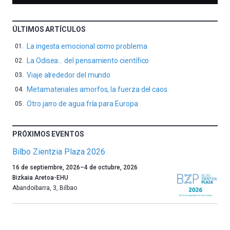
ÚLTIMOS ARTÍCULOS
La ingesta emocional como problema
La Odisea… del pensamiento científico
Viaje alrededor del mundo
Metamateriales amorfos, la fuerza del caos
Otro jarro de agua fría para Europa
PRÓXIMOS EVENTOS
Bilbo Zientzia Plaza 2026
Un
16 de septiembre, 2026
–
4 de octubre, 2026
año
Bizkaia Aretoa-EHU
más,
Abandoibarra, 3
,
Bilbao
Bilbao
dará
la
bienvenida