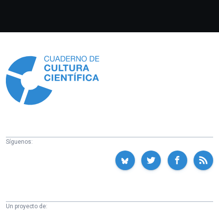
Información
Síguenos:
Un proyecto de: