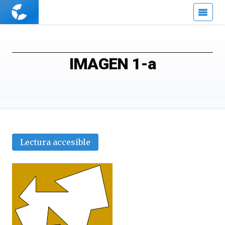
Cuaderno
de
Cultura
Científica
IMAGEN 1-a
Lectura accesible