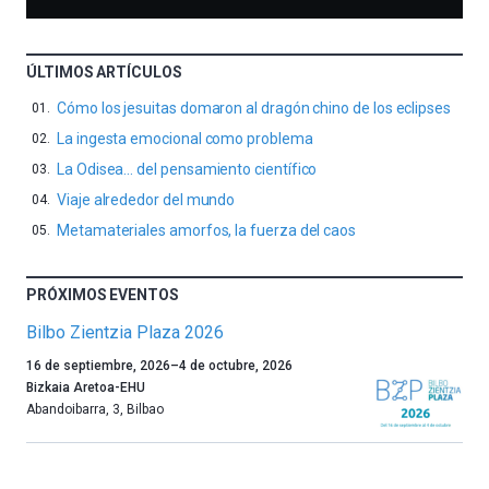
ÚLTIMOS ARTÍCULOS
Cómo los jesuitas domaron al dragón chino de los eclipses
La ingesta emocional como problema
La Odisea… del pensamiento científico
Viaje alrededor del mundo
Metamateriales amorfos, la fuerza del caos
PRÓXIMOS EVENTOS
Bilbo Zientzia Plaza 2026
Un
16 de septiembre, 2026
–
4 de octubre, 2026
año
Bizkaia Aretoa-EHU
más,
Abandoibarra, 3
,
Bilbao
Bilbao
dará
la