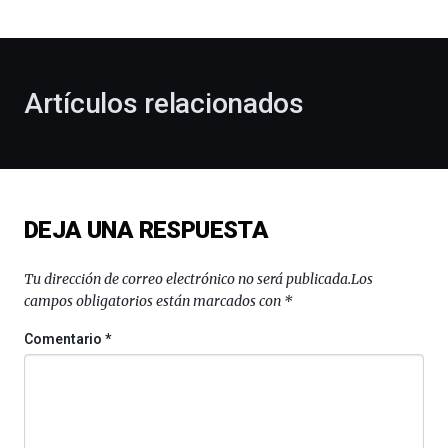
bienvenida
al
otoño
con
la
Artículos relacionados
celebración
de
la
novena
edición
de
DEJA UNA RESPUESTA
Bilbo
Zientzia
Plaza
Tu dirección de correo electrónico no será publicada.
Los
(BZP),
campos obligatorios están marcados con
*
un
festival
Comentario
*
que
llenará
la
ciudad
de
monólogos,