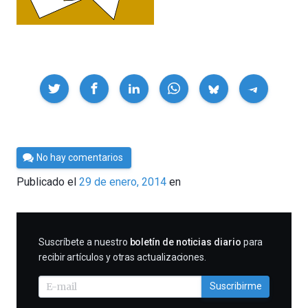
Compartir
Por
No hay comentarios
César
Publicado el
29 de enero, 2014
en
Tomé
SUSCRIBIRME
Suscríbete a nuestro
boletín de noticias diario
para
recibir artículos y otras actualizaciones.
Suscribirme