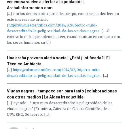
venenosa vuelve a alertar a la población |
Arahalinformacion.com
[…] con los dedos u otra parte del cuerpo, como se pueden leer en
este interesante artículo
(
https://culturacientifica.com/2014/02/06/otro-mito-
desacreditado-la-peligrosidad-de-las-viudas-negras…
) . Al
contrario de lo que solemos creer, cuando entran en contacto con
los seres humanos su […]
Una araña provoca alerta social. ¿Está justificada? | El
Técnico Ambiental
[…]
https://culturacientifica.com/2014/02/06/otro-mito-
desacreditado-la-peligrosidad-de-las-viudas-negras…
[…]
Viudas negras… tampoco son para tanto | colaboraciones
con otros medios | La Aldea Irreductible
[…] leyendo… “Otro mito desacreditado: la peligrosidad de las
viudas negras” [Frontera, Cátedra de Cultura Científica de la
UPV/EHU, 06 febrero […]