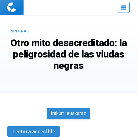
Cuaderno
de
Cultura
Científica
FRONTERAS
Otro mito desacreditado: la
peligrosidad de las viudas
negras
Irakurri euskaraz
Lectura accesible