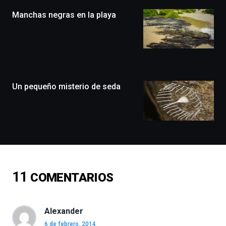
(BZP),
Manchas negras en la playa
un
festival
que
llenará
la
ciudad
de
monólogos,
Un pequeño misterio de seda
exposiciones,
conferencias,
docufórums
y
espectáculos
de
ciencia
del
11
COMENTARIOS
16
de
septiembre
al
Alexander
4
6 de febrero, 2014
de