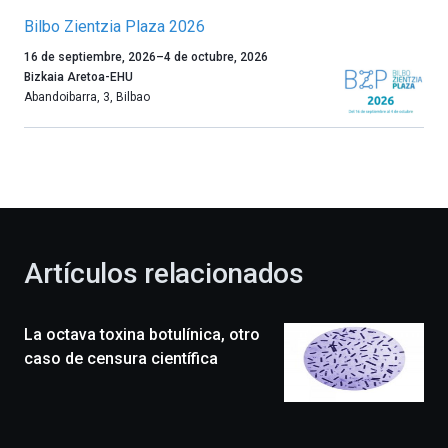
Bilbo Zientzia Plaza 2026
Un
16 de septiembre, 2026
–
4 de octubre, 2026
año
Bizkaia Aretoa-EHU
más,
Abandoibarra, 3
,
Bilbao
Bilbao
dará
la
bienvenida
al
otoño
con
la
Artículos relacionados
celebración
de
la
La octava toxina botulínica, otro
novena
edición
caso de censura científica
de
Bilbo
Zientzia
Plaza