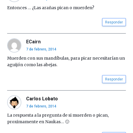
octubre.
Entonces … ¿Las arañas pican o muerden?
La
iniciativa,
Responder
organizada
por
la
ECairn
Cátedra…
7 de febrero, 2014
Muerden con sus mandíbulas, para picar necesitarían un
aguijón como las abejas.
Responder
Carlos Lobato
7 de febrero, 2014
La respuesta a la pregunta de si muerden o pican,
proximamente en Naukas… 🙂