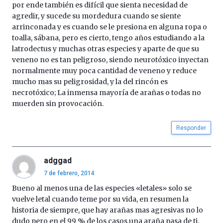
por ende también es difícil que sienta necesidad de
agredir, y sucede su mordedura cuando se siente
arrinconada y es cuando se le presiona en alguna ropa o
toalla, sábana, pero es cierto, tengo años estudiando a la
latrodectus y muchas otras especies y aparte de que su
veneno no es tan peligroso, siendo neurotóxico inyectan
normalmente muy poca cantidad de veneno y reduce
mucho mas su peligrosidad, y la del rincón es
necrotóxico; La inmensa mayoría de arañas o todas no
muerden sin provocación.
Responder
adggad
7 de febrero, 2014
Bueno al menos una de las especies «letales» solo se
vuelve letal cuando teme por su vida, en resumen la
historia de siempre, que hay arañas mas agresivas no lo
dudo pero en el 99 % de los casos una araña pasa de ti.