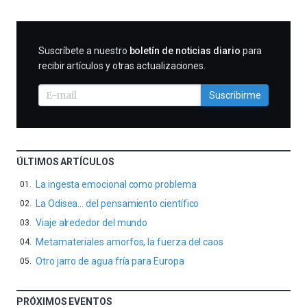
SUSCRIBIRME
Suscríbete a nuestro
boletín de noticias diario
para
recibir artículos y otras actualizaciones.
Suscribirme
ÚLTIMOS ARTÍCULOS
La ingesta emocional como problema
La Odisea… del pensamiento científico
Viaje alrededor del mundo
Metamateriales amorfos, la fuerza del caos
Otro jarro de agua fría para Europa
PRÓXIMOS EVENTOS