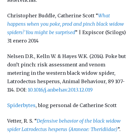
Christopher Buddle, Catherine Scott “
What
happens when you poke, prod and pinch black widow
spiders? You might be surprised
” | Expiscor (Scilogs)
31 enero 2014
Nelsen D.R., Kelln W. & Hayes W.K. (2014). Poke but
don’t pinch: risk assessment and venom
metering in the western black widow spider,
Latrodectus hesperus, Animal Behaviour, 89 107-
114. DOI:
10.1016/j.anbehav.2013.12.019
Spiderbytes
, blog personal de Catherine Scott
Vetter, R. S. “
Defensive behavior of the black widow
spider Latrodectus hesperus (Araneae: Theridiidae)
”.