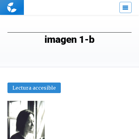
Cuaderno
de
Cultura
Científica
imagen 1-b
Lectura accesible