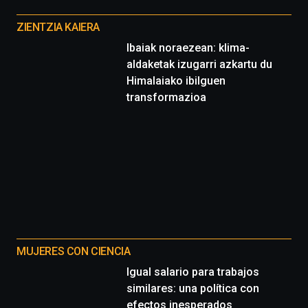
Otros
proyectos
ZIENTZIA KAIERA
Ibaiak noraezean: klima-
aldaketak izugarri azkartu du
Himalaiako ibilguen
transformazioa
MUJERES CON CIENCIA
Igual salario para trabajos
similares: una política con
efectos inesperados