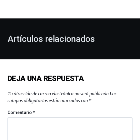
la
bienvenida
al
otoño
con
la
Artículos relacionados
celebración
de
la
novena
edición
de
DEJA UNA RESPUESTA
Bilbo
Zientzia
Plaza
Tu dirección de correo electrónico no será publicada.
Los
(BZP),
campos obligatorios están marcados con
*
un
festival
Comentario
*
que
llenará
la
ciudad
de