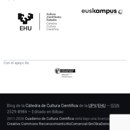
Cátedra
Euskampus
de
Fundazioa
Cultura
Científica
de
la
UPV/EHU
Con el apoyo de:
Eusko
Jaurlaritza
-
Zientzia,
Unibertsitate
eta
Blog de la
Cátedra de Cultura Científica
de la
UPV
/
EHU
—
ISSN
2529-8984
—
Editado en Bilbao
Berrikuntza
2011-2026
Cuaderno de Cultura Científica
está bajo una licencia
saila
Creative Commons Reconocimiento-NoComercial-SinObraDerivada 4.0