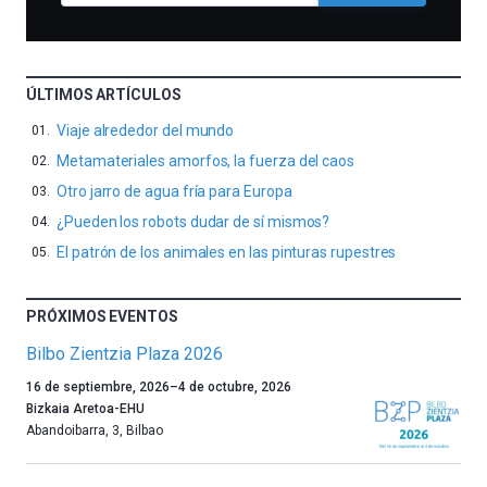
ÚLTIMOS ARTÍCULOS
Viaje alrededor del mundo
Metamateriales amorfos, la fuerza del caos
Otro jarro de agua fría para Europa
¿Pueden los robots dudar de sí mismos?
El patrón de los animales en las pinturas rupestres
PRÓXIMOS EVENTOS
Bilbo Zientzia Plaza 2026
Un
16 de septiembre, 2026
–
4 de octubre, 2026
año
Bizkaia Aretoa-EHU
más,
Abandoibarra, 3
,
Bilbao
Bilbao
dará