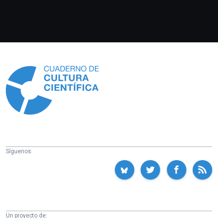
Información
Síguenos:
Un proyecto de: