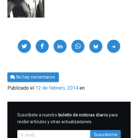
Compartir
Por
No hay comentarios
César
Publicado el
12 de febrero, 2014
en
Tomé
SUSCRIBIRME
Suscríbete a nuestro
boletín de noticias diario
para
recibir artículos y otras actualizaciones.
Suscribirme