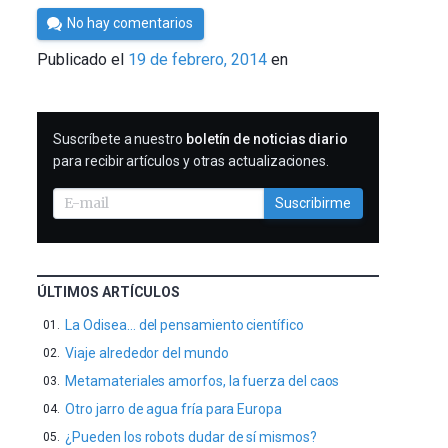
Por
No hay comentarios
César
Publicado el
19 de febrero, 2014
en
Tomé
SUSCRIBIRME
Suscríbete a nuestro
boletín de noticias diario
para recibir artículos y otras actualizaciones.
Suscribirme
ÚLTIMOS ARTÍCULOS
La Odisea… del pensamiento científico
Viaje alrededor del mundo
Metamateriales amorfos, la fuerza del caos
Otro jarro de agua fría para Europa
¿Pueden los robots dudar de sí mismos?