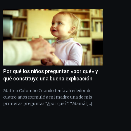
Bilbo
Zientzia
Plaza
(BZP),
un
festival
que
llenará
la
ciudad
de
monólogos,
Por qué los niños preguntan «por qué» y
exposiciones,
conferencias,
qué constituye una buena explicación
docufórums
y
Matteo Colombo Cuando tenía alrededor de
espectáculos
cuatro años formulé a mi madre una de mis
de
primeras preguntas “¿por qué?”: “Mamá […]
ciencia
del
16
de
septiembre