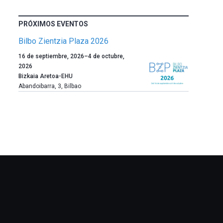
PRÓXIMOS EVENTOS
Bilbo Zientzia Plaza 2026
Un
16 de septiembre, 2026
–
4 de octubre,
año
2026
más,
Bizkaia Aretoa-EHU
Bilbao
Abandoibarra, 3
,
Bilbao
dará
la
bienvenida
al
otoño
con
la
celebración
de
la
novena
edición
de