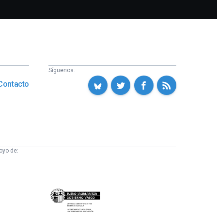
Síguenos:
Contacto
oyo de:
Eusko
Jaurlaritza
-