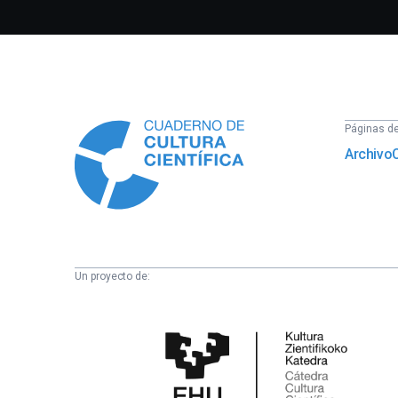
Información
Páginas del
Archivo
Un proyecto de:
Cátedra
de
Cultura
Científica
de