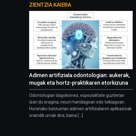
proyectos
ZIENTZIA KAIERA
Adimen artifiziala odontologian: aukerak,
mugak eta hortz-praktikaren etorkizuna
Odontologiari dagokionez, espezialitate guztietan
izan du eragina, neurri handiagoan edo txikiagoan.
Horietako batzuetan adimen artifizialaren aplikazioak
oraindik urriak dira, baina [...]