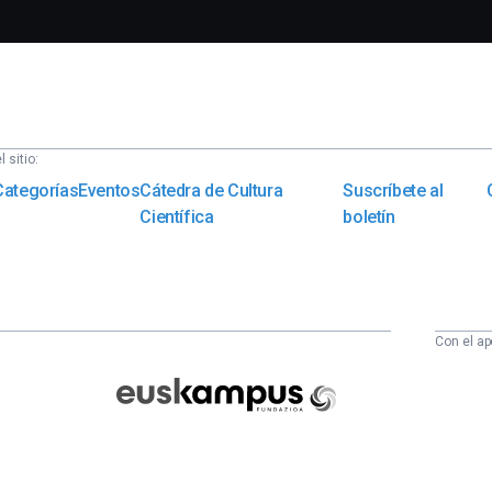
 sitio:
Categorías
Eventos
Cátedra de Cultura
Suscríbete al
Científica
boletín
Con el ap
Euskampus
Fundazioa