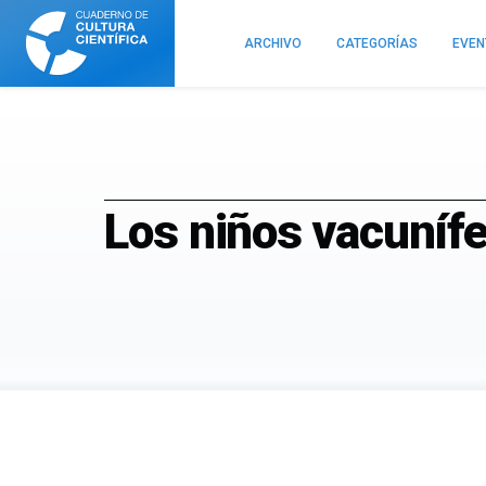
Cuaderno
de
ARCHIVO
CATEGORÍAS
EVE
Cultura
Científica
Los niños vacuníf