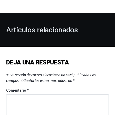
bienvenida
al
otoño
con
la
Artículos relacionados
celebración
de
la
novena
edición
de
DEJA UNA RESPUESTA
Bilbo
Zientzia
Plaza
Tu dirección de correo electrónico no será publicada.
Los
(BZP),
campos obligatorios están marcados con
*
un
festival
Comentario
*
que
llenará
la
ciudad
de