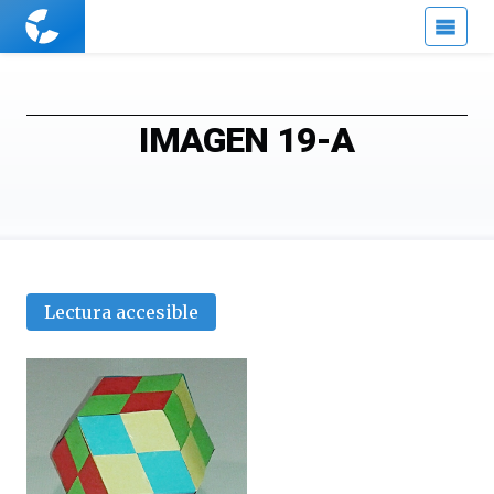
Cuaderno
de
Cultura
Científica
IMAGEN 19-A
Lectura accesible