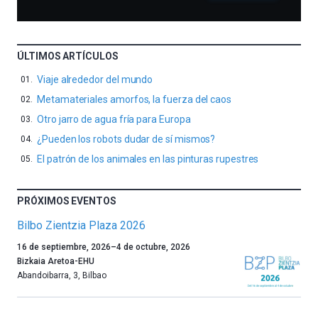
ÚLTIMOS ARTÍCULOS
Viaje alrededor del mundo
Metamateriales amorfos, la fuerza del caos
Otro jarro de agua fría para Europa
¿Pueden los robots dudar de sí mismos?
El patrón de los animales en las pinturas rupestres
PRÓXIMOS EVENTOS
Bilbo Zientzia Plaza 2026
Un
16 de septiembre, 2026
–
4 de octubre, 2026
año
Bizkaia Aretoa-EHU
más,
Abandoibarra, 3
,
Bilbao
Bilbao
dará
la