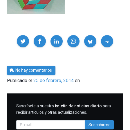
Compartir
Por
No hay comentarios
César
Publicado el
25 de febrero, 2014
en
Tomé
SUSCRIBIRME
Suscríbete a nuestro
boletín de noticias diario
para
recibir artículos y otras actualizaciones.
Suscribirme