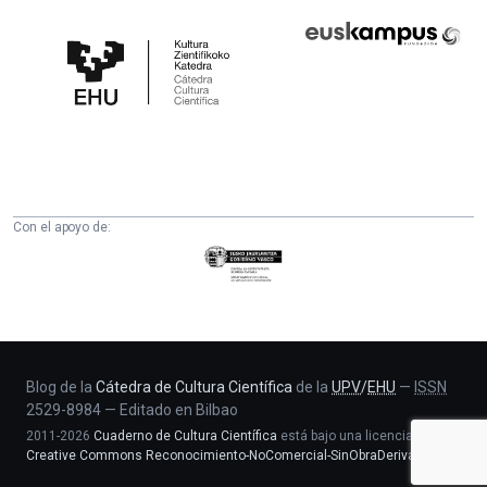
Cátedra
Euskampus
de
Fundazioa
Cultura
Científica
de
la
UPV/EHU
Con el apoyo de:
Eusko
Jaurlaritza
-
Zientzia,
Unibertsitate
eta
Blog de la
Cátedra de Cultura Científica
de la
UPV
/
EHU
—
ISSN
2529-8984
—
Editado en Bilbao
Berrikuntza
2011-2026
Cuaderno de Cultura Científica
está bajo una licencia
saila
Creative Commons Reconocimiento-NoComercial-SinObraDerivada 4.0