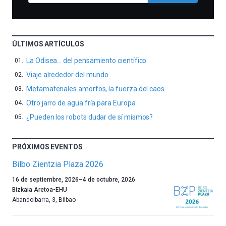
ÚLTIMOS ARTÍCULOS
La Odisea… del pensamiento científico
Viaje alrededor del mundo
Metamateriales amorfos, la fuerza del caos
Otro jarro de agua fría para Europa
¿Pueden los robots dudar de sí mismos?
PRÓXIMOS EVENTOS
Bilbo Zientzia Plaza 2026
Un
16 de septiembre, 2026
–
4 de octubre, 2026
año
Bizkaia Aretoa-EHU
más,
Abandoibarra, 3
,
Bilbao
Bilbao
dará