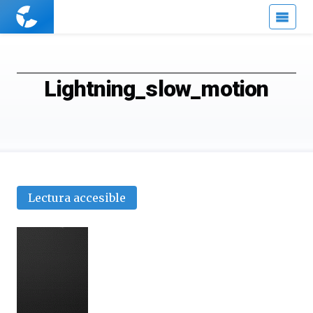
Cuaderno
de
Cultura
Científica
Lightning_slow_motion
Lectura accesible