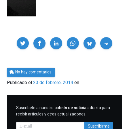
Compartir
Por
No hay comentarios
Cultura
Publicado el
23 de febrero, 2014
en
Cientifica
SUSCRIBIRME
Suscríbete a nuestro
boletín de noticias diario
para
recibir artículos y otras actualizaciones.
Suscribirme