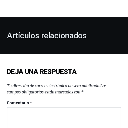
la
bienvenida
al
otoño
con
la
Artículos relacionados
celebración
de
la
novena
edición
de
DEJA UNA RESPUESTA
Bilbo
Zientzia
Plaza
Tu dirección de correo electrónico no será publicada.
Los
(BZP),
campos obligatorios están marcados con
*
un
festival
Comentario
*
que
llenará
la
ciudad
de