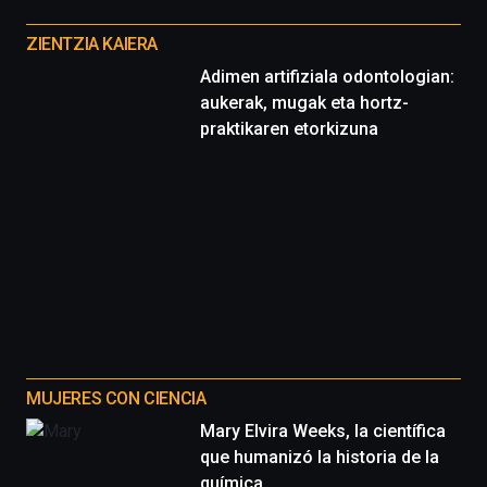
Otros
proyectos
ZIENTZIA KAIERA
Adimen artifiziala odontologian:
aukerak, mugak eta hortz-
praktikaren etorkizuna
MUJERES CON CIENCIA
Mary Elvira Weeks, la científica
que humanizó la historia de la
química