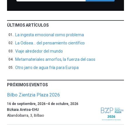
ÚLTIMOS ARTÍCULOS
La ingesta emocional como problema
La Odisea… del pensamiento científico
Viaje alrededor del mundo
Metamateriales amorfos, la fuerza del caos
Otro jarro de agua fría para Europa
PRÓXIMOS EVENTOS
Bilbo Zientzia Plaza 2026
Un
16 de septiembre, 2026
–
4 de octubre, 2026
año
Bizkaia Aretoa-EHU
más,
Abandoibarra, 3
,
Bilbao
Bilbao
dará