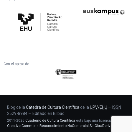
Cátedra
Euskampus
de
Fundazioa
Cultura
Científica
de
la
UPV/EHU
Con el apoyo de:
Eusko
Jaurlaritza
-
Zientzia,
Unibertsitate
eta
Blog de la
Cátedra de Cultura Científica
de la
UPV
/
EHU
—
ISSN
2529-8984
—
Editado en Bilbao
Berrikuntza
2011-2026
Cuaderno de Cultura Científica
está bajo una licencia
saila
Creative Commons Reconocimiento-NoComercial-SinObraDerivada 4.0