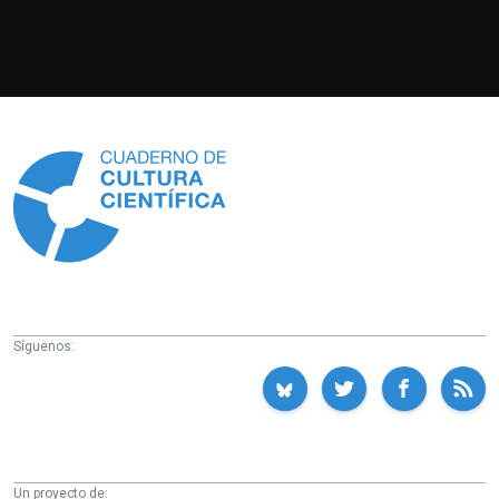
Información
Síguenos:
Un proyecto de: