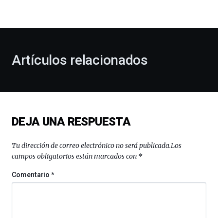
la
bienvenida
al
otoño
con
la
Artículos relacionados
celebración
de
la
novena
edición
de
DEJA UNA RESPUESTA
Bilbo
Zientzia
Plaza
Tu dirección de correo electrónico no será publicada.
Los
(BZP),
campos obligatorios están marcados con
*
un
festival
Comentario
*
que
llenará
la
ciudad
de