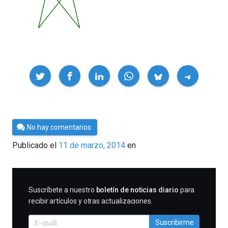
Compartir
Por
No hay comentarios
César
Publicado el
11 de marzo, 2014
en
Tomé
SUSCRIBIRME
Suscríbete a nuestro
boletín de noticias diario
para
recibir artículos y otras actualizaciones.
Suscribirme