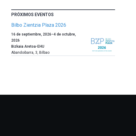
PRÓXIMOS EVENTOS
Bilbo Zientzia Plaza 2026
Un
16 de septiembre, 2026
–
4 de octubre,
año
2026
más,
Bizkaia Aretoa-EHU
Bilbao
Abandoibarra, 3
,
Bilbao
dará
la
bienvenida
al
otoño
con
la
celebración
de
la
novena
edición
de