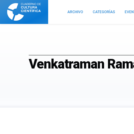
Cuaderno
de
ARCHIVO
CATEGORÍAS
EVE
Cultura
Científica
Venkatraman Rama