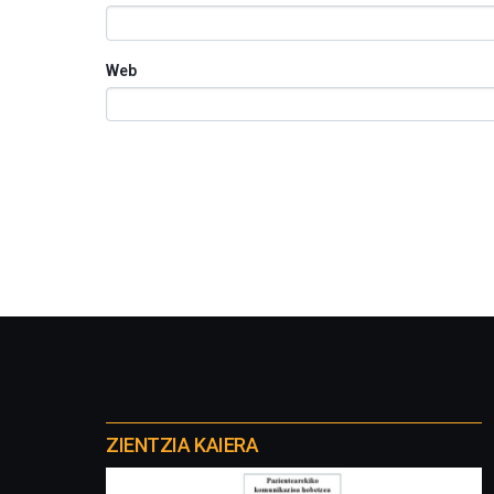
Web
Otros
proyectos
ZIENTZIA KAIERA