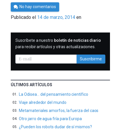
Por
No hay comentarios
César
Publicado el
14 de marzo, 2014
en
Tomé
SUSCRIBIRME
Suscríbete a nuestro
boletín de noticias diario
para recibir artículos y otras actualizaciones.
Suscribirme
ÚLTIMOS ARTÍCULOS
La Odisea… del pensamiento científico
Viaje alrededor del mundo
Metamateriales amorfos, la fuerza del caos
Otro jarro de agua fría para Europa
¿Pueden los robots dudar de sí mismos?