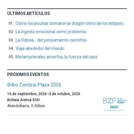
ÚLTIMOS ARTÍCULOS
Cómo los jesuitas domaron al dragón chino de los eclipses
La ingesta emocional como problema
La Odisea… del pensamiento científico
Viaje alrededor del mundo
Metamateriales amorfos, la fuerza del caos
PRÓXIMOS EVENTOS
Bilbo Zientzia Plaza 2026
Un
16 de septiembre, 2026
–
4 de octubre, 2026
año
Bizkaia Aretoa-EHU
más,
Abandoibarra, 3
,
Bilbao
Bilbao
dará
la
bienvenida