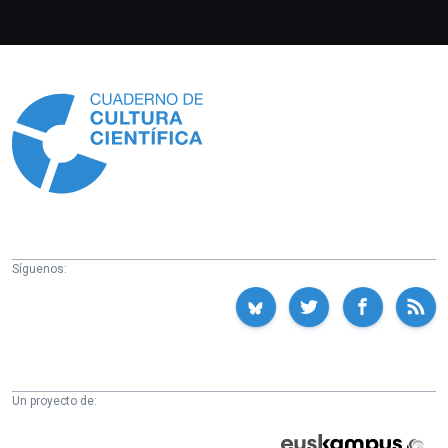
Información
Síguenos:
Un proyecto de:
Cátedra
Euskampus