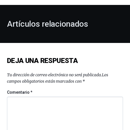
al
otoño
con
la
Artículos relacionados
celebración
de
la
novena
edición
de
DEJA UNA RESPUESTA
Bilbo
Zientzia
Plaza
Tu dirección de correo electrónico no será publicada.
Los
(BZP),
campos obligatorios están marcados con
*
un
festival
Comentario
*
que
llenará
la
ciudad
de
monólogos,
exposiciones,