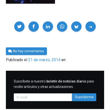
Compartir
Por
No hay comentarios
Cultura
Publicado el
21 de marzo, 2014
en
Cientifica
SUSCRIBIRME
Suscríbete a nuestro
boletín de noticias diario
para
recibir artículos y otras actualizaciones.
Suscribirme