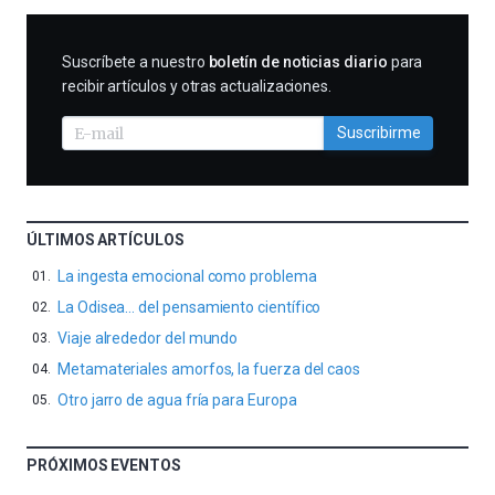
SUSCRIBIRME
Suscríbete a nuestro
boletín de noticias diario
para
recibir artículos y otras actualizaciones.
Suscribirme
ÚLTIMOS ARTÍCULOS
La ingesta emocional como problema
La Odisea… del pensamiento científico
Viaje alrededor del mundo
Metamateriales amorfos, la fuerza del caos
Otro jarro de agua fría para Europa
PRÓXIMOS EVENTOS