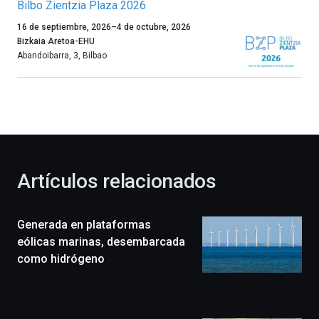
Bilbo Zientzia Plaza 2026
Un
16 de septiembre, 2026
–
4 de octubre, 2026
año
Bizkaia Aretoa-EHU
más,
Abandoibarra, 3
,
Bilbao
Bilbao
dará
la
bienvenida
al
otoño
con
la
Artículos relacionados
celebración
de
la
Generada en plataformas
novena
edición
eólicas marinas, desembarcada
de
como hidrógeno
Bilbo
Zientzia
Plaza
(BZP),