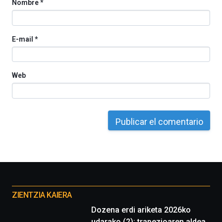
Nombre
*
E-mail
*
Web
Otros
proyectos
ZIENTZIA KAIERA
Dozena erdi ariketa 2026ko
udarako (2): trapezioaren aldea