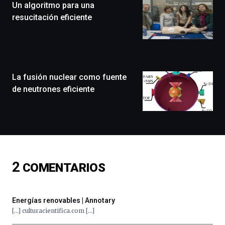
Un algoritmo para una
un
festival
resucitación eficiente
que
llenará
la
ciudad
de
monólogos,
La fusión nuclear como fuente
exposiciones,
de neutrones eficiente
conferencias,
docufórums
y
espectáculos
de
ciencia
del
2
COMENTARIOS
16
de
septiembre
al
Energías renovables | Annotary
4
[…] culturacientifica.com […]
de