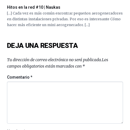
octubre.
La
Hitos en la red #10 | Naukas
iniciativa,
[…] Cada vez es más común encontrar pequeños aerogeneradores
organizada
en distintas instalaciones privadas. Por eso es interesante Cómo
por
hacer más eficiente un mini aerogenerador. […]
la
Cátedra…
DEJA UNA RESPUESTA
Tu dirección de correo electrónico no será publicada.
Los
campos obligatorios están marcados con
*
Comentario
*