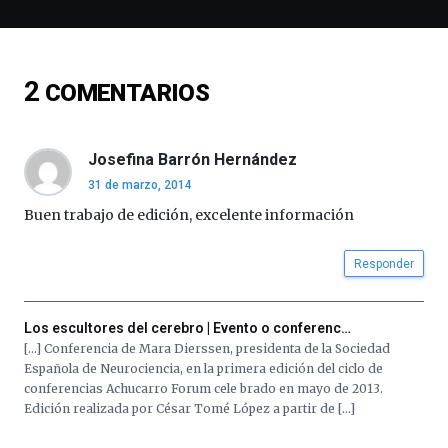
espectáculos
de
ciencia
del
2
COMENTARIOS
16
de
septiembre
al
Josefina Barrón Hernández
4
31 de marzo, 2014
de
octubre.
Buen trabajo de edición, excelente información
La
iniciativa,
Responder
organizada
por
la
Los escultores del cerebro | Evento o conferenc…
Cátedra…
[…] Conferencia de Mara Dierssen, presidenta de la Sociedad
Española de Neurociencia, en la primera edición del ciclo de
conferencias Achucarro Forum cele brado en mayo de 2013.
Edición realizada por César Tomé López a partir de […]