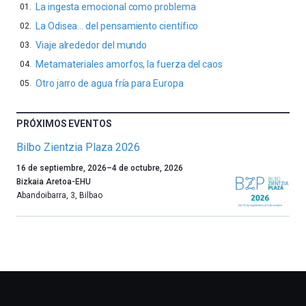
La ingesta emocional como problema
La Odisea… del pensamiento científico
Viaje alrededor del mundo
Metamateriales amorfos, la fuerza del caos
Otro jarro de agua fría para Europa
PRÓXIMOS EVENTOS
Bilbo Zientzia Plaza 2026
Un
16 de septiembre, 2026
–
4 de octubre, 2026
año
Bizkaia Aretoa-EHU
más,
Abandoibarra, 3
,
Bilbao
Bilbao
dará
la
bienvenida
al
otoño
con
la