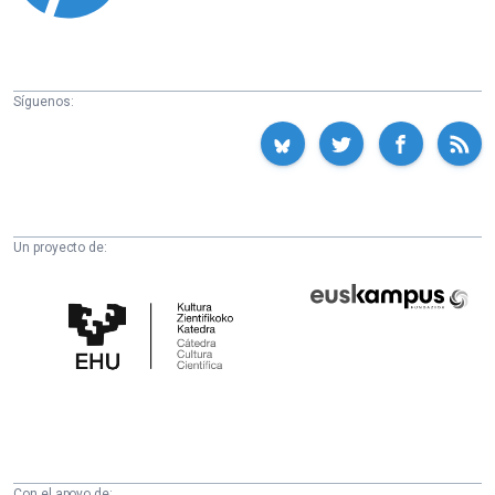
Síguenos:
Un proyecto de:
Cátedra
Euskampus
de
Fundazioa
Cultura
Científica
de
la
UPV/EHU
Con el apoyo de: