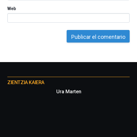
Web
Otros
proyectos
ZIENTZIA KAIERA
Ura Marten