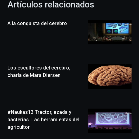
Artículos relacionados
celebración
de
la
A la conquista del cerebro
novena
edición
de
Bilbo
Zientzia
Plaza
(BZP),
Los escultores del cerebro,
un
festival
charla de Mara Diersen
que
llenará
la
ciudad
de
monólogos,
#Naukas13 Tractor, azada y
exposiciones,
bacterias. Las herramientas del
conferencias,
agricultor
docufórums
y