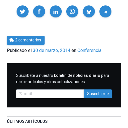
Compartir
Por
2 comentarios
César
Publicado el
30 de marzo, 2014
en
Conferencia
Tomé
SUSCRIBIRME
Suscríbete a nuestro
boletín de noticias diario
para
recibir artículos y otras actualizaciones.
Suscribirme
ÚLTIMOS ARTÍCULOS