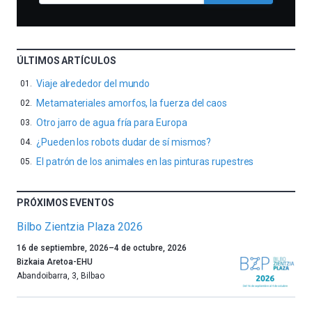
ÚLTIMOS ARTÍCULOS
Viaje alrededor del mundo
Metamateriales amorfos, la fuerza del caos
Otro jarro de agua fría para Europa
¿Pueden los robots dudar de sí mismos?
El patrón de los animales en las pinturas rupestres
PRÓXIMOS EVENTOS
Bilbo Zientzia Plaza 2026
Un
16 de septiembre, 2026
–
4 de octubre, 2026
año
Bizkaia Aretoa-EHU
más,
Abandoibarra, 3
,
Bilbao
Bilbao
dará