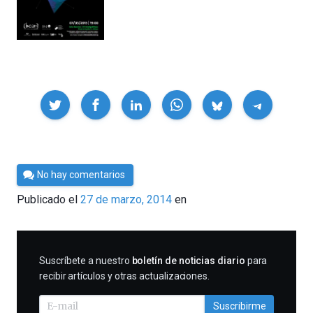
Compartir
Por
No hay comentarios
Cultura
Publicado el
27 de marzo, 2014
en
Cientifica
SUSCRIBIRME
Suscríbete a nuestro
boletín de noticias diario
para
recibir artículos y otras actualizaciones.
Suscribirme