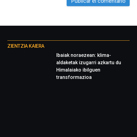
Otros
proyectos
ZIENTZIA KAIERA
Ibaiak noraezean: klima-
aldaketak izugarri azkartu du
Himalaiako ibilguen
transformazioa