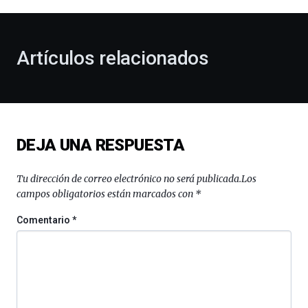
al
otoño
con
la
Artículos relacionados
celebración
de
la
novena
edición
de
DEJA UNA RESPUESTA
Bilbo
Zientzia
Plaza
Tu dirección de correo electrónico no será publicada.
Los
(BZP),
campos obligatorios están marcados con
*
un
festival
Comentario
*
que
llenará
la
ciudad
de
monólogos,
exposiciones,