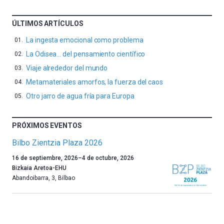
ÚLTIMOS ARTÍCULOS
La ingesta emocional como problema
La Odisea… del pensamiento científico
Viaje alrededor del mundo
Metamateriales amorfos, la fuerza del caos
Otro jarro de agua fría para Europa
PRÓXIMOS EVENTOS
Bilbo Zientzia Plaza 2026
Un
16 de septiembre, 2026
–
4 de octubre, 2026
año
Bizkaia Aretoa-EHU
más,
Abandoibarra, 3
,
Bilbao
Bilbao
dará
la
bienvenida