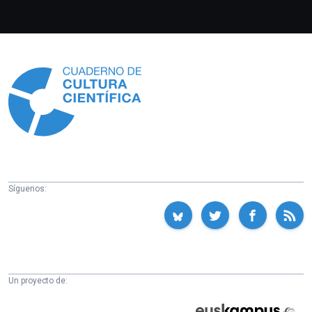
Información
Síguenos:
Un proyecto de:
Cátedra
Euskampus