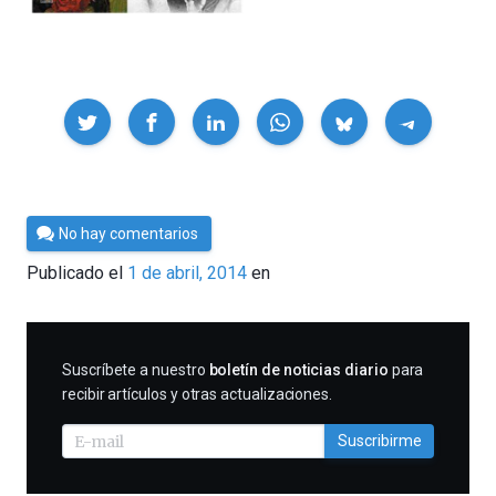
Compartir
Por
No hay comentarios
César
Publicado el
1 de abril, 2014
en
Tomé
SUSCRIBIRME
Suscríbete a nuestro
boletín de noticias diario
para
recibir artículos y otras actualizaciones.
Suscribirme