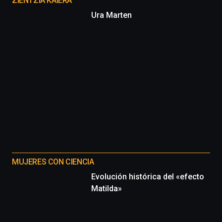
proyectos
ZIENTZIA KAIERA
Ura Marten
MUJERES CON CIENCIA
Evolución histórica del «efecto
Matilda»