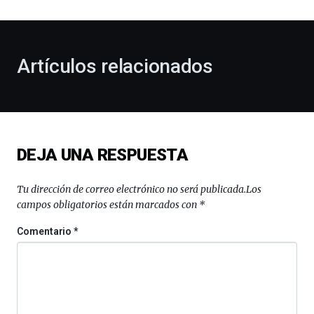
al
otoño
con
la
Artículos relacionados
celebración
de
la
novena
edición
de
DEJA UNA RESPUESTA
Bilbo
Zientzia
Plaza
Tu dirección de correo electrónico no será publicada.
Los
(BZP),
campos obligatorios están marcados con
*
un
festival
Comentario
*
que
llenará
la
ciudad
de
monólogos,