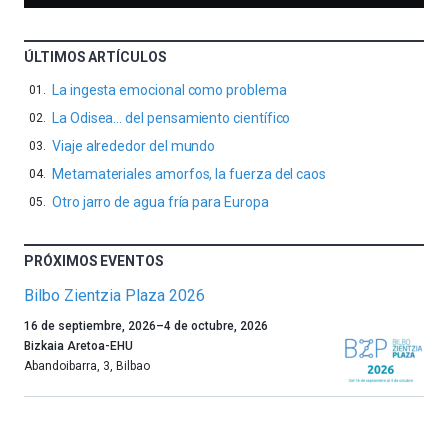
ÚLTIMOS ARTÍCULOS
La ingesta emocional como problema
La Odisea… del pensamiento científico
Viaje alrededor del mundo
Metamateriales amorfos, la fuerza del caos
Otro jarro de agua fría para Europa
PRÓXIMOS EVENTOS
Bilbo Zientzia Plaza 2026
Un
16 de septiembre, 2026
–
4 de octubre, 2026
año
Bizkaia Aretoa-EHU
más,
Abandoibarra, 3
,
Bilbao
Bilbao
dará
la
bienvenida