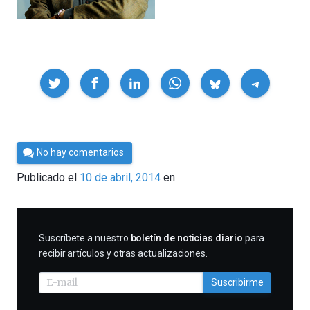
Compartir
Por
No hay comentarios
César
Publicado el
10 de abril, 2014
en
Tomé
SUSCRIBIRME
Suscríbete a nuestro
boletín de noticias diario
para
recibir artículos y otras actualizaciones.
Suscribirme