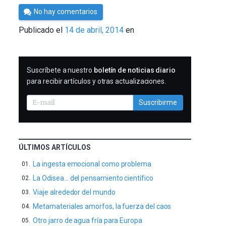
Por
No hay comentarios
César
Publicado el
14 de abril, 2014
en
Tomé
SUSCRIBIRME
Suscríbete a nuestro
boletín de noticias diario
para recibir artículos y otras actualizaciones.
Suscribirme
ÚLTIMOS ARTÍCULOS
La ingesta emocional como problema
La Odisea… del pensamiento científico
Viaje alrededor del mundo
Metamateriales amorfos, la fuerza del caos
Otro jarro de agua fría para Europa