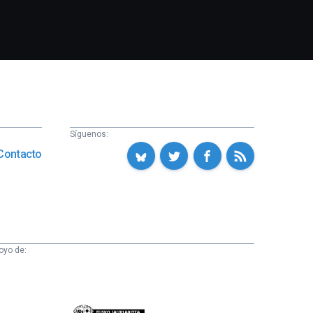
Síguenos:
Contacto
oyo de:
Eusko