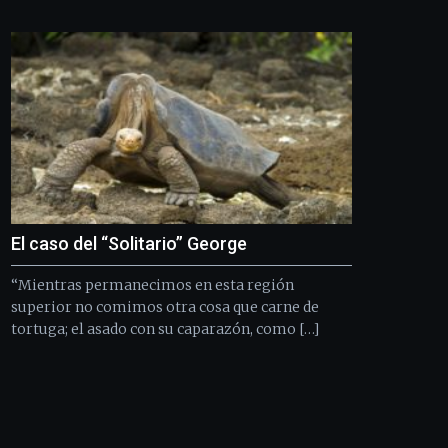
Bilbo
Zientzia
Plaza
(BZP),
un
festival
que
llenará
la
ciudad
de
monólogos,
El caso del “Solitario” George
exposiciones,
conferencias,
“Mientras permanecimos en esta región
docufórums
y
superior no comimos otra cosa que carne de
espectáculos
tortuga; el asado con su caparazón, como […]
de
ciencia
del
16
de
septiembre