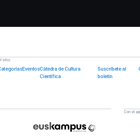
 sitio:
Categorías
Eventos
Cátedra de Cultura
Suscríbete al
Científica
boletín
Con el ap
Euskampus
Fundazioa