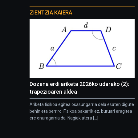
Otros
proyectos
ZIENTZIA KAIERA
Dozena erdi ariketa 2026ko udarako (2):
trapezioaren aldea
Ariketa fisikoa egitea osasungarria dela esaten digute
behin eta berriro. Fisikoa bakarrik ez, buruari eragitea
ere onuragarria da. Nagiak atera [...]