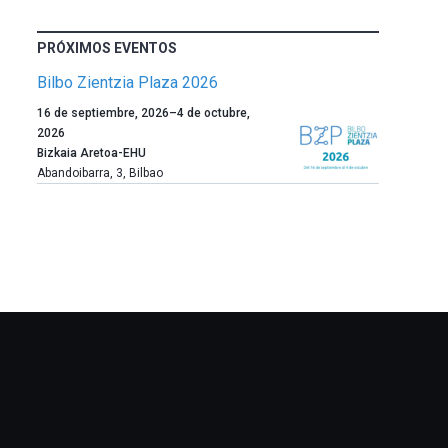
PRÓXIMOS EVENTOS
Bilbo Zientzia Plaza 2026
Un
16 de septiembre, 2026
–
4 de octubre,
año
2026
más,
Bizkaia Aretoa-EHU
Bilbao
Abandoibarra, 3
,
Bilbao
dará
la
bienvenida
al
otoño
con
la
celebración
de
la
novena
edición
de