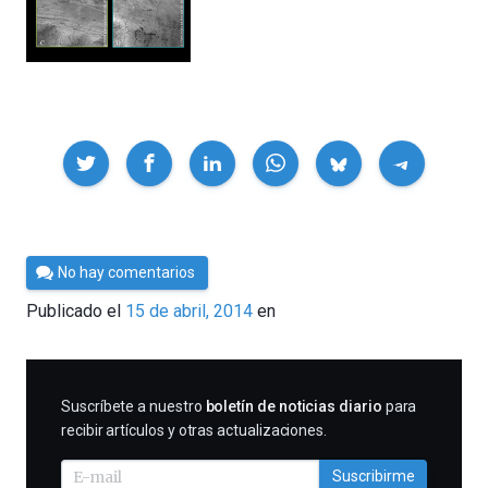
Compartir
Por
No hay comentarios
César
Publicado el
15 de abril, 2014
en
Tomé
SUSCRIBIRME
Suscríbete a nuestro
boletín de noticias diario
para
recibir artículos y otras actualizaciones.
Suscribirme