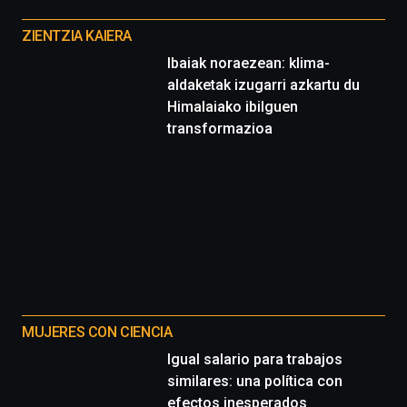
Otros
proyectos
ZIENTZIA KAIERA
Ibaiak noraezean: klima-
aldaketak izugarri azkartu du
Himalaiako ibilguen
transformazioa
MUJERES CON CIENCIA
Igual salario para trabajos
similares: una política con
efectos inesperados