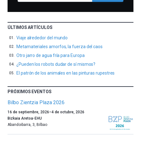
ÚLTIMOS ARTÍCULOS
Viaje alrededor del mundo
Metamateriales amorfos, la fuerza del caos
Otro jarro de agua fría para Europa
¿Pueden los robots dudar de sí mismos?
El patrón de los animales en las pinturas rupestres
PRÓXIMOS EVENTOS
Bilbo Zientzia Plaza 2026
Un
16 de septiembre, 2026
–
4 de octubre, 2026
año
Bizkaia Aretoa-EHU
más,
Abandoibarra, 3
,
Bilbao
Bilbao
dará