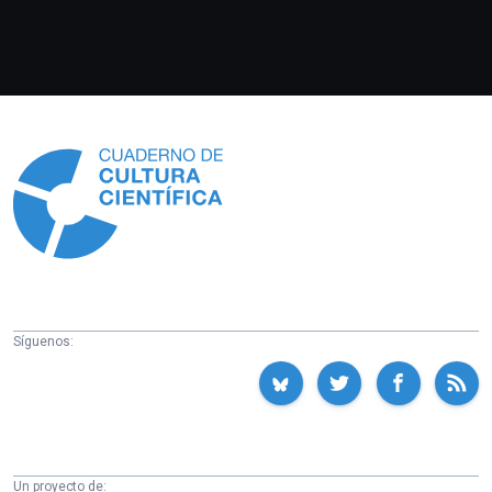
Información
Síguenos:
Un proyecto de: