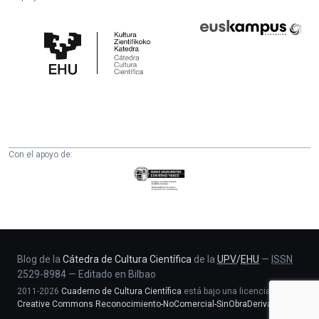
Cátedra
Euskampus
de
Fundazioa
Cultura
Científica
de
la
UPV/EHU
Con el apoyo de:
Eusko
Jaurlaritza
-
Zientzia,
Unibertsitate
eta
Blog de la
Cátedra de Cultura Científica
de la
UPV
/
EHU
—
ISSN
2529-8984
—
Editado en Bilbao
Berrikuntza
2011-2026
Cuaderno de Cultura Científica
está bajo una licencia
saila
Creative Commons Reconocimiento-NoComercial-SinObraDerivada 4.0