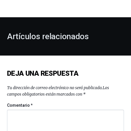
la
bienvenida
al
otoño
con
la
Artículos relacionados
celebración
de
la
novena
edición
de
DEJA UNA RESPUESTA
Bilbo
Zientzia
Plaza
Tu dirección de correo electrónico no será publicada.
Los
(BZP),
campos obligatorios están marcados con
*
un
festival
Comentario
*
que
llenará
la
ciudad
de