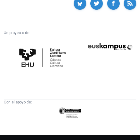
Un proyecto de:
Cátedra
Euskampus
de
Fundazioa
Cultura
Científica
de
la
UPV/EHU
Con el apoyo de:
Eusko
Jaurlaritza
-
Zientzia,