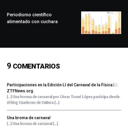
de
monólogos,
Periodismo científico
exposiciones,
conferencias,
alimentado con cuchara
docufórums
y
espectáculos
de
ciencia
del
16
9
COMENTARIOS
de
septiembre
al
4
Participaciones en la Edición LI del Carnaval de la Física | ::
de
ZTFNews.org
octubre.
[…] Una broma de carnaval por César Tomé López participa desde
La
el blog Cuaderno de Cultura […]
iniciativa,
organizada
por
Una broma de carnaval
la
[…] Una broma de carnaval […]