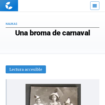
Cuaderno
de
Cultura
Científica
NAUKAS
Una broma de carnaval
Lectura accesible