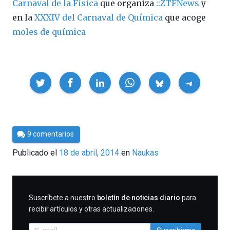
Carnaval de la Física
que organiza
::ZTFNews
y
en la
XXXIV del Carnaval de Química
que acoge
moles de química
Compartir
Por
9 comentarios
César
Publicado el
18 de abril, 2014
en
Naukas
Tomé
SUSCRIBIRME
Suscríbete a nuestro
boletín de noticias diario
para
recibir artículos y otras actualizaciones.