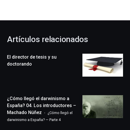
la
bienvenida
al
otoño
con
la
Artículos relacionados
celebración
de
la
El director de tesis y su
novena
edición
doctorando
de
Bilbo
Zientzia
Plaza
(BZP),
¿Cómo llegó el darwinismo a
un
festival
España? 04. Los introductores –
que
Machado Núñez
¿Cómo llegó el
llenará
darwinismo a España? — Parte 4
la
ciudad