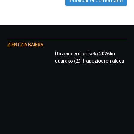
Otros
proyectos
ZIENTZIA KAIERA
Dozena erdi ariketa 2026ko
udarako (2): trapezioaren aldea