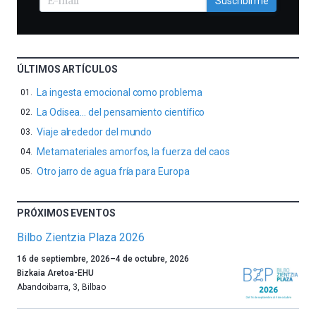
Suscribirme
ÚLTIMOS ARTÍCULOS
La ingesta emocional como problema
La Odisea… del pensamiento científico
Viaje alrededor del mundo
Metamateriales amorfos, la fuerza del caos
Otro jarro de agua fría para Europa
PRÓXIMOS EVENTOS
Bilbo Zientzia Plaza 2026
Un
16 de septiembre, 2026
–
4 de octubre, 2026
año
Bizkaia Aretoa-EHU
más,
Abandoibarra, 3
,
Bilbao
Bilbao
dará