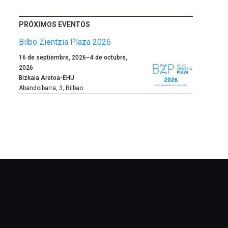
PRÓXIMOS EVENTOS
Bilbo Zientzia Plaza 2026
Un
16 de septiembre, 2026
–
4 de octubre,
año
2026
más,
Bizkaia Aretoa-EHU
Bilbao
Abandoibarra, 3
,
Bilbao
dará
la
bienvenida
al
otoño
con
la
celebración
de
la
novena
edición
de