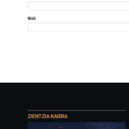
Web
Otros
proyectos
ZIENTZIA KAIERA