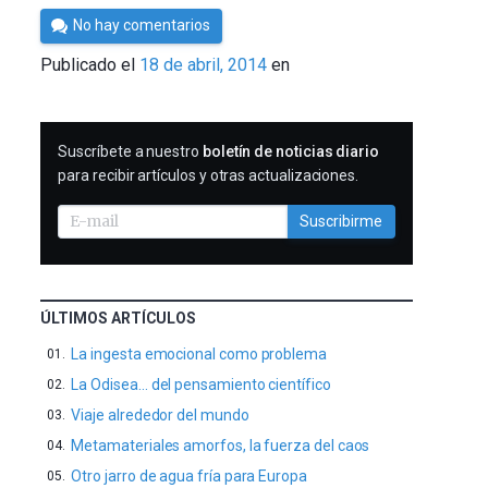
Por
No hay comentarios
César
Publicado el
18 de abril, 2014
en
Tomé
SUSCRIBIRME
Suscríbete a nuestro
boletín de noticias diario
para recibir artículos y otras actualizaciones.
Suscribirme
ÚLTIMOS ARTÍCULOS
La ingesta emocional como problema
La Odisea… del pensamiento científico
Viaje alrededor del mundo
Metamateriales amorfos, la fuerza del caos
Otro jarro de agua fría para Europa