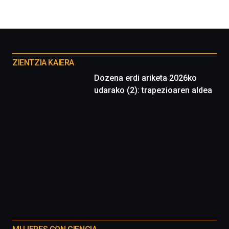
Otros
proyectos
ZIENTZIA KAIERA
Dozena erdi ariketa 2026ko
udarako (2): trapezioaren aldea