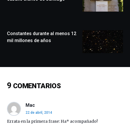
que
llenará
la
ciudad
de
monólogos,
Constantes durante al menos 12
exposiciones,
mil millones de años
conferencias,
docufórums
y
espectáculos
de
ciencia
del
9
COMENTARIOS
16
de
septiembre
al
Mac
4
22 de abril, 2014
de
octubre.
Errata en la primera frase: Ha* acompañado!
La