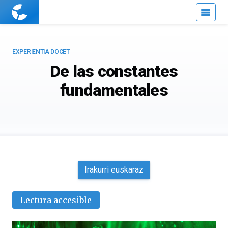
Cuaderno
de
Cultura
Científica
EXPERIENTIA DOCET
De las constantes
fundamentales
Irakurri euskaraz
Lectura accesible