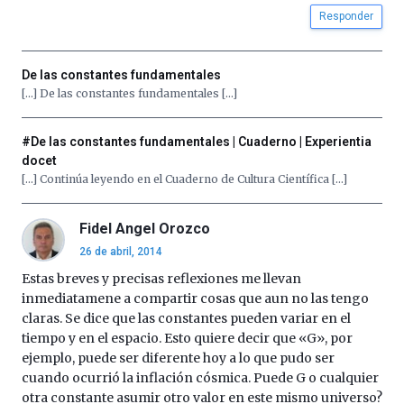
iniciativa,
Responder
organizada
por
la
De las constantes fundamentales
Cátedra…
[…] De las constantes fundamentales […]
#De las constantes fundamentales | Cuaderno | Experientia
docet
[…] Continúa leyendo en el Cuaderno de Cultura Científica […]
Fidel Angel Orozco
26 de abril, 2014
Estas breves y precisas reflexiones me llevan
inmediatamene a compartir cosas que aun no las tengo
claras. Se dice que las constantes pueden variar en el
tiempo y en el espacio. Esto quiere decir que «G», por
ejemplo, puede ser diferente hoy a lo que pudo ser
cuando ocurrió la inflación cósmica. Puede G o cualquier
otra constante asumir otro valor en este mismo universo?