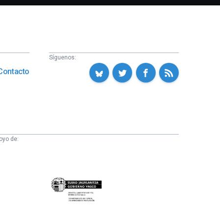
Síguenos:
Contacto
oyo de:
Eusko
Jaurlaritza
-
Zientzia,