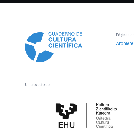
Información
Páginas del
Archivo
Un proyecto de:
Cátedra
de
Cultura
Científica
de
la