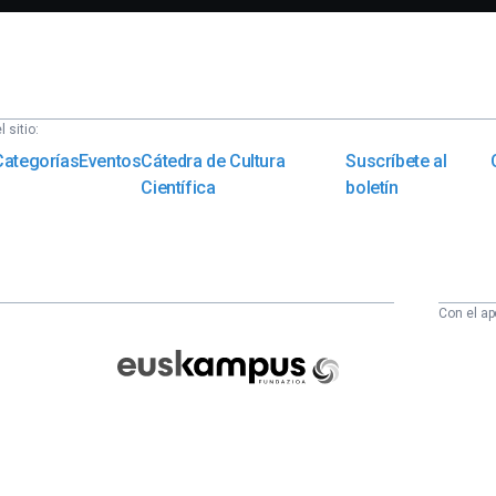
 sitio:
Categorías
Eventos
Cátedra de Cultura
Suscríbete al
Científica
boletín
Con el ap
Euskampus
Fundazioa