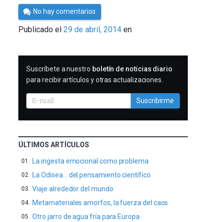
Por
No hay comentarios
César
Publicado el
29 de abril, 2014
en
Tomé
SUSCRIBIRME
Suscríbete a nuestro
boletín de noticias diario
para recibir artículos y otras actualizaciones.
Suscribirme
ÚLTIMOS ARTÍCULOS
La ingesta emocional como problema
La Odisea… del pensamiento científico
Viaje alrededor del mundo
Metamateriales amorfos, la fuerza del caos
Otro jarro de agua fría para Europa