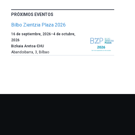
PRÓXIMOS EVENTOS
Bilbo Zientzia Plaza 2026
Un
16 de septiembre, 2026
–
4 de octubre,
año
2026
más,
Bizkaia Aretoa-EHU
Bilbao
Abandoibarra, 3
,
Bilbao
dará
la
bienvenida
al
otoño
con
la
celebración
de
la
novena
edición
de