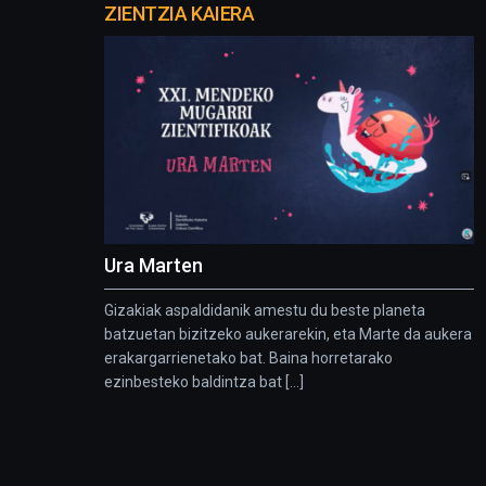
proyectos
ZIENTZIA KAIERA
Ura Marten
Gizakiak aspaldidanik amestu du beste planeta
batzuetan bizitzeko aukerarekin, eta Marte da aukera
erakargarrienetako bat. Baina horretarako
ezinbesteko baldintza bat [...]