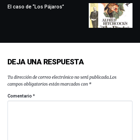
monólogos,
El caso de “Los Pájaros”
exposiciones,
conferencias,
docufórums
y
espectáculos
de
ciencia
del
DEJA UNA RESPUESTA
16
de
septiembre
Tu dirección de correo electrónico no será publicada.
Los
al
campos obligatorios están marcados con
*
4
de
Comentario
*
octubre.
La
iniciativa,
organizada
por
la
Cátedra…