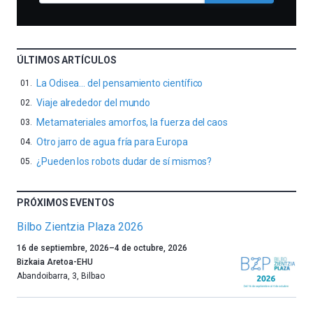
ÚLTIMOS ARTÍCULOS
La Odisea… del pensamiento científico
Viaje alrededor del mundo
Metamateriales amorfos, la fuerza del caos
Otro jarro de agua fría para Europa
¿Pueden los robots dudar de sí mismos?
PRÓXIMOS EVENTOS
Bilbo Zientzia Plaza 2026
Un
16 de septiembre, 2026
–
4 de octubre, 2026
año
Bizkaia Aretoa-EHU
más,
Abandoibarra, 3
,
Bilbao
Bilbao
dará