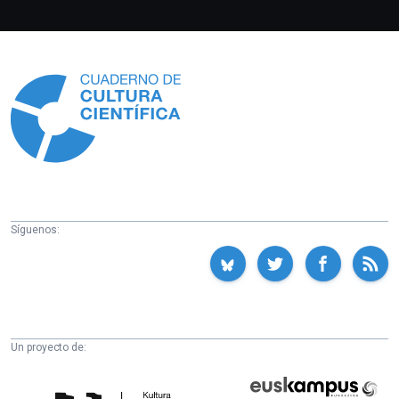
Información
Síguenos:
Un proyecto de:
Cátedra
Euskampus
de
Fundazioa