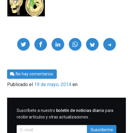
Compartir
Por
No hay comentarios
César
Publicado el
19 de mayo, 2014
en
Tomé
SUSCRIBIRME
Suscríbete a nuestro
boletín de noticias diario
para
recibir artículos y otras actualizaciones.
Suscribirme