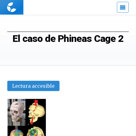
Cuaderno
de
Cultura
Científica
El caso de Phineas Cage 2
Lectura accesible