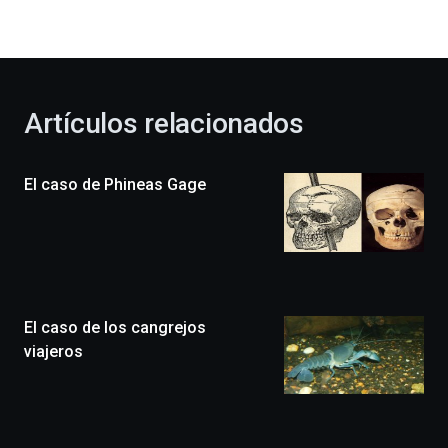
la
bienvenida
al
otoño
con
la
Artículos relacionados
celebración
de
la
El caso de Phineas Gage
novena
edición
de
Bilbo
Zientzia
Plaza
(BZP),
El caso de los cangrejos
un
festival
viajeros
que
llenará
la
ciudad
de