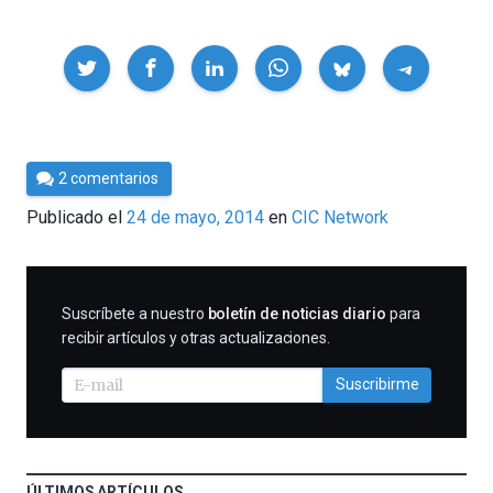
Compartir
Por
2 comentarios
César
Publicado el
24 de mayo, 2014
en
CIC Network
Tomé
SUSCRIBIRME
Suscríbete a nuestro
boletín de noticias diario
para
recibir artículos y otras actualizaciones.
Suscribirme
ÚLTIMOS ARTÍCULOS