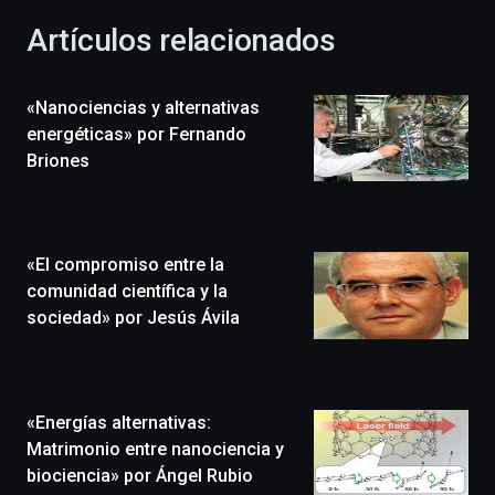
la
Artículos relacionados
celebración
de
la
«Nanociencias y alternativas
novena
edición
energéticas» por Fernando
de
Briones
Bilbo
Zientzia
Plaza
(BZP),
«El compromiso entre la
un
festival
comunidad científica y la
que
sociedad» por Jesús Ávila
llenará
la
ciudad
de
monólogos,
«Energías alternativas:
exposiciones,
Matrimonio entre nanociencia y
conferencias,
biociencia» por Ángel Rubio
docufórums