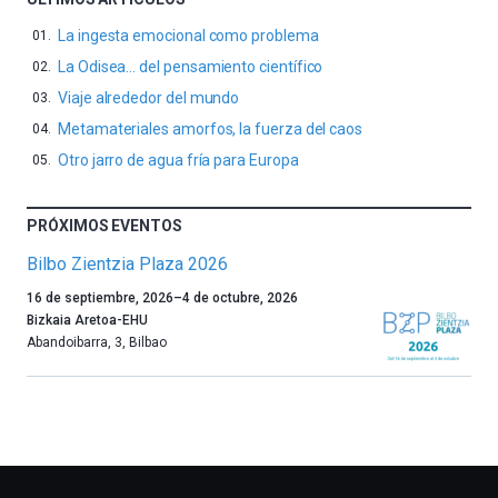
La ingesta emocional como problema
La Odisea… del pensamiento científico
Viaje alrededor del mundo
Metamateriales amorfos, la fuerza del caos
Otro jarro de agua fría para Europa
PRÓXIMOS EVENTOS
Bilbo Zientzia Plaza 2026
Un
16 de septiembre, 2026
–
4 de octubre, 2026
año
Bizkaia Aretoa-EHU
más,
Abandoibarra, 3
,
Bilbao
Bilbao
dará
la
bienvenida
al
otoño
con