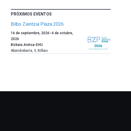
PRÓXIMOS EVENTOS
Bilbo Zientzia Plaza 2026
Un
16 de septiembre, 2026
–
4 de octubre,
año
2026
más,
Bizkaia Aretoa-EHU
Bilbao
Abandoibarra, 3
,
Bilbao
dará
la
bienvenida
al
otoño
con
la
celebración
de
la
novena
edición
de