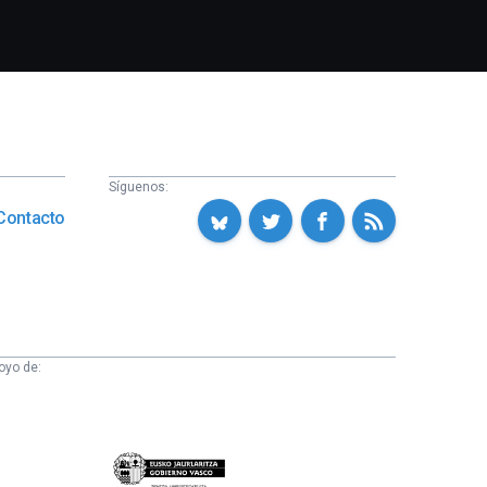
Síguenos:
Contacto
oyo de:
Eusko