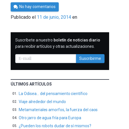
Por
No hay comentarios
César
Publicado el
11 de junio, 2014
en
Tomé
SUSCRIBIRME
Suscríbete a nuestro
boletín de noticias diario
para recibir artículos y otras actualizaciones.
Suscribirme
ÚLTIMOS ARTÍCULOS
La Odisea… del pensamiento científico
Viaje alrededor del mundo
Metamateriales amorfos, la fuerza del caos
Otro jarro de agua fría para Europa
¿Pueden los robots dudar de sí mismos?