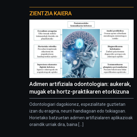
Otros
proyectos
ZIENTZIA KAIERA
Adimen artifiziala odontologian: aukerak,
mugak eta hortz-praktikaren etorkizuna
Odontologiari dagokionez, espezialitate guztietan
izan du eragina, neurri handiagoan edo txikiagoan.
Horietako batzuetan adimen artifizialaren aplikazioak
oraindik urriak dira, baina [...]