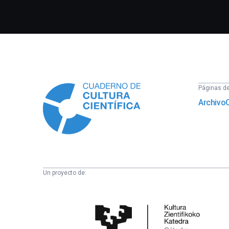
Información
Páginas del
Archivo
Un proyecto de:
Cátedra
de
Cultura
Científica