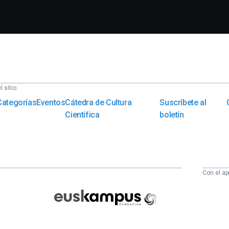
 sitio:
Categorías
Eventos
Cátedra de Cultura
Suscríbete al
Científica
boletín
Con el ap
Euskampus
Fundazioa