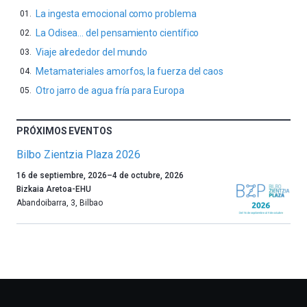
La ingesta emocional como problema
La Odisea… del pensamiento científico
Viaje alrededor del mundo
Metamateriales amorfos, la fuerza del caos
Otro jarro de agua fría para Europa
PRÓXIMOS EVENTOS
Bilbo Zientzia Plaza 2026
Un
16 de septiembre, 2026
–
4 de octubre, 2026
año
Bizkaia Aretoa-EHU
más,
Abandoibarra, 3
,
Bilbao
Bilbao
dará
la
bienvenida
al
otoño
con