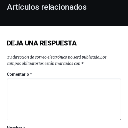
la
Artículos relacionados
celebración
de
la
novena
edición
de
DEJA UNA RESPUESTA
Bilbo
Zientzia
Plaza
Tu dirección de correo electrónico no será publicada.
Los
(BZP),
campos obligatorios están marcados con
*
un
festival
Comentario
*
que
llenará
la
ciudad
de
monólogos,
exposiciones,
conferencias,
docufórums
Nombre
*
y